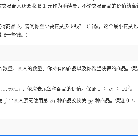
{x_j}
{y_j}
1
1
次交易商人还会收取
元作为手续费，不论交易商品的价值孰高
> v _
-v _
{y_j}
{x_j}
b
获得商品
。请问你至少要花费多少钱？（当然，这个最小花费也
b
赚取一些钱。）
的数量、商人的数量、你持有的商品以及你希望获得的商品。保
1,...,v
1
9
...
,
1
≤
≤
1
0
，依次表示每种商品的价值。保证
。
v
v
−
1
N
i
1}
\leq
j
x_j
y_j
0 \l
0
≤
第
个商人愿意使用第
种商品交换第
种商品。保证
j
x
y
v_i
j
j
x_j,
\leq
< N
10^9