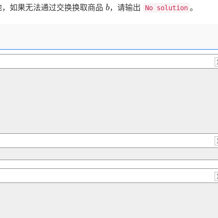
b
地，如果无法通过交换换取商品
，请输出
。
b
No solution