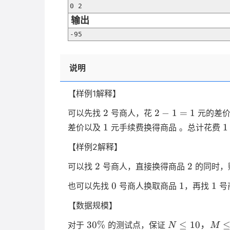
0 2
输出
-95
说明
【样例1解释】
2
2-
2
2
−
1
=
1
可以先找
号商人，花
元的差
1=1
1
1
1
1
差价以及
元手续费换得商品 。总计花费
【样例2解释】
1
2
2
2
2
可以找
号商人，直接换得商品
的同时，
2
0
1
1
0
1
1
也可以先找
号商人换取商品
，再找
号
1
【数据规模】
5
30
N
30%
≤
10
，
对于
的测试点，保证
N
M