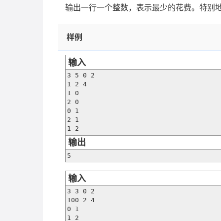
输出一行一个整数，表示最少的花费。特别
样例
输入
3 5 0 2

1 2 4

1 0

2 0

0 1

2 1

1 2
输出
5
输入
3 3 0 2

100 2 4

0 1

1 2
