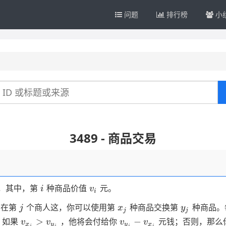
问题
排行榜
小
3489 - 商品交易
i
v_i
，其中，第
种商品价值
元。
i
v
i
j
x_j
y_j
。在第
个商人这，你可以使用第
种商品交换第
种商品。
j
x
y
j
j
v _
v _
>
−
，如果
，他将会付给你
元钱；否则，那么
v
v
v
v
x
y
y
x
j
j
j
j