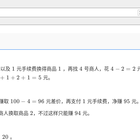
1
1
4
4
1
1
4
4
−
2
=
2
价以及
元手续费换得商品
，再找
号商人，花
-
+
1
+
2
+
1
=
5
元。
2
+
=
2
+
100
1
95
100
−
4
=
96
1
95
赚取
元差价，再支付
元手续费，净赚
元
- 4
2
94
+
2
94
商人换取商品
，不过这样只能赚
元。
=
96
=
≤
20
。