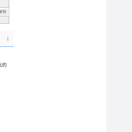
复制
元的
。