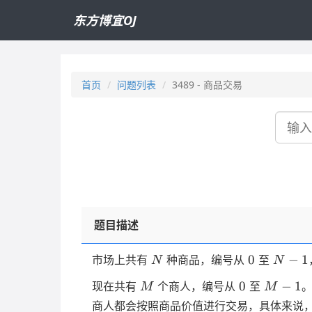
东方博宜OJ
首页
问题列表
3489 - 商品交易
搜
索
题目描述
N
0
N-
0
−
1
市场上共有
种商品，编号从
至
N
N
1
M
0
M-
0
−
1
现在共有
个商人，编号从
至
M
M
1
商人都会按照商品价值进行交易，具体来说