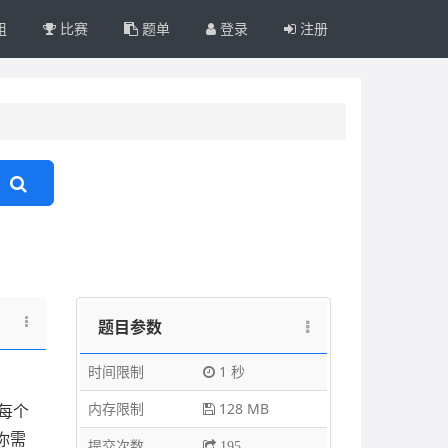
组
比赛
题单
登录
注册
题目参数
时间限制
1 秒
内存限制
128 MB
每个
你需
提交次数
195