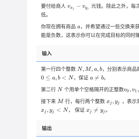
v _
−
要付给商人
元钱。除此之外，每
v
v
x
y
j
j
{x_j}
低。
- v _
a
{y_j}
你现在拥有商品
，并希望通过一些交换来
a
能是负数，这表示你可以在完成目标的同时
输入
N,M,a,b
,
,
,
第一行四个整数
，分别表示商品
N
M
a
b
a
0
≤
,
<

=
，保证
。
a
b
N
a
b
\neq
N
v_0,v_
,
,
第二行
个用单个空格隔开的正整数
N
v
v
b
0
1
_ {N-
M
x_j,y_j
,
接下来
行，每行两个整数
，表示
M
x
y
j
j
x_j
,
<

=
， 保证
。
x
y
N
x
y
j
j
j
j
\neq
y_j
输出