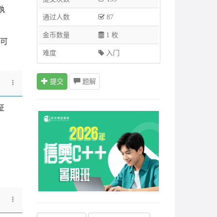
孰
通过人数
87
金币数量
1 枚
可
难度
入门
提交
题解
0
证
\leq
a,b
<
N
eq
y_j