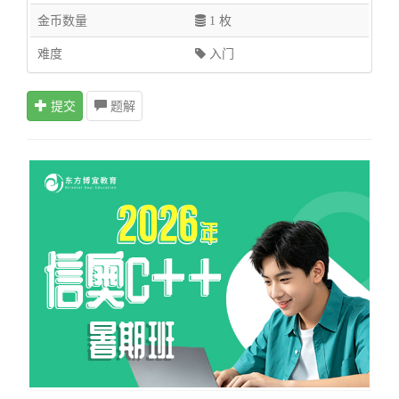
金币数量
1 枚
难度
入门
提交
题解