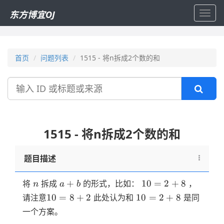
东方博宜OJ
Toggl
navig
首页
问题列表
1515 - 将n拆成2个数的和
搜
索
1515 - 将n拆成2个数的和
题目描述
n
a+b
10=2+8
+
10
=
2
+
8
将
拆成
的形式，比如：
，
n
a
b
10=8+2
10=2+8
10
=
8
+
2
10
=
2
+
8
请注意
此处认为和
是同
一个方案。