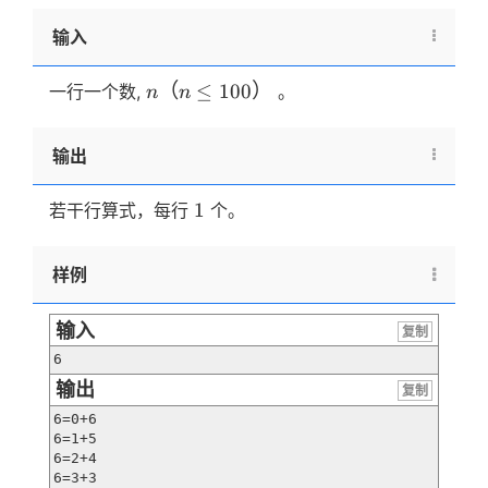
输入
n（n
（
≤
100
）
一行一个数,
。
n
n
\le
100）
输出
1
1
若干行算式，每行
个。
样例
输入
复制
6
输出
复制
6=0+6

6=1+5

6=2+4

6=3+3