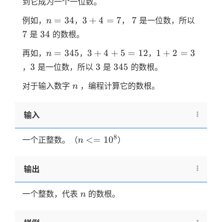
到它成为一个一位数。
n=34
3+4=7
7
7
=
34
3
+
4
=
7
7
例如，
，
，
是一位数，所以
n
34
7
34
是
的数根。
n=345
3+4+5=12
1+2=3
=
345
3
+
4
+
5
=
12
1
+
2
=
3
再如，
，
，
n
3
3
345
3
3
345
，
是一位数，所以
是
的数根。
n
对于输入数字
，编程计算它的数根。
n
输入
n<=10^8
8
<=
1
0
一个正整数。（
）
n
输出
n
一个整数，代表
的数根。
n