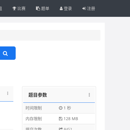
组
比赛
题单
登录
注册
题目参数
时间限制
1 秒
内存限制
128 MB
提交次数
8452