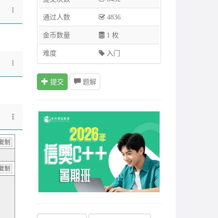
通过人数
4836
金币数量
1 枚
难度
入门
提交
题解
复制
复制