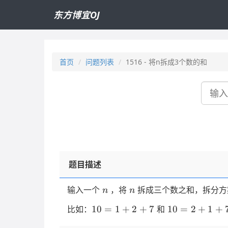
东方博宜OJ
首页
问题列表
1516 - 将n拆成3个数的和
搜
索
题目描述
n
n
输入一个
，将
拆成三个数之和，拆分方
n
n
10=1+2+7
10=2+1+7
10
=
1
+
2
+
7
10
=
2
+
1
+
比如：
和