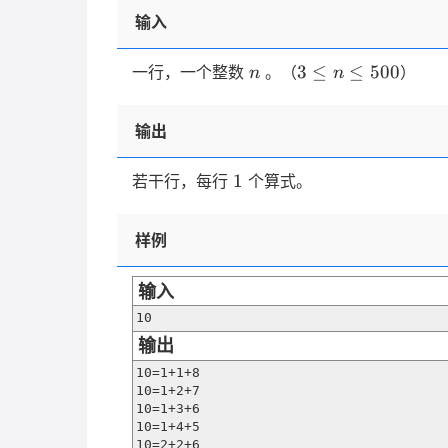
输入
n
3
3
≤
≤
500
一行，一个整数
。（
）
n
n
\le
n
输出
\le
500
1
1
若干行，每行
个算式。
样例
输入
10
输出
10=1+1+8

10=1+2+7

10=1+3+6

10=1+4+5

10=2+2+6
