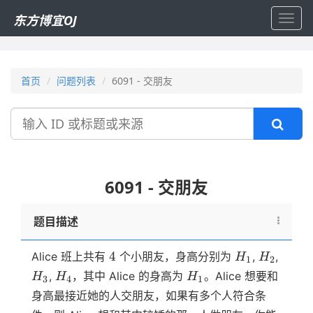
东方博宜OJ
Toggl
navig
首页
问题列表
6091 - 交朋友
搜
索
6091 - 交朋友
题目描述
4
H_1
H_2
4
Alice 班上共有
个小朋友，身高分别为
,
,
H
H
1
2
H_3
H_4
H_1
,
，其中 Alice 的身高为
。Alice 想要和
H
H
H
3
4
1
身高最接近她的人交朋友，如果有多个人符合条