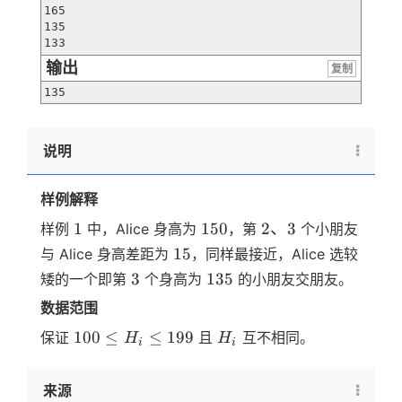
165

135

133
输出
复制
135
说明
样例解释
1
150
2、
1
150
2
、
3
样例
中，Alice 身高为
，第
个小朋友
3
15
15
与 Alice 身高差距为
，同样最接近，Alice 选较
3
135
3
135
矮的一个即第
个身高为
的小朋友交朋友。
数据范围
100
H_i
100
≤
≤
199
保证
且
互不相同。
H
H
i
i
\leq
H_i
来源
\leq