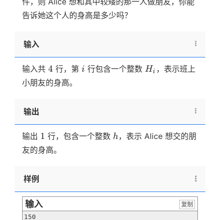
件，则 Alice 想和其中较矮的那一人做朋友，你能
告诉她这个人的身高是多少吗？
输入
4
i
H_i
4
输入共
行，第
行包含一个整数
，表示班上
i
H
i
小朋友的身高。
输出
1
h
1
输出
行，包含一个整数
，表示 Alice 想交的朋
h
友的身高。
样例
输入
复制
150
