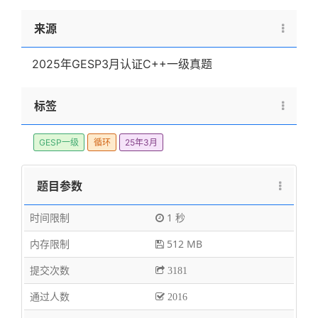
1 \le
来源
a_i
\le
10000
2025年GESP3月认证C++一级真题
标签
GESP一级
循环
25年3月
题目参数
时间限制
1 秒
内存限制
512 MB
提交次数
3181
通过人数
2016