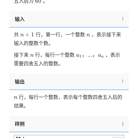
60
60
五入后为
。
输入
n+1
n
+
1
共
行，第一行，一个整数
，表示接下来
n
n
输入的整数个数。
n
a_1，...，
，
...
，
接下来
行，每行一个整数
，表示
n
a
a
1
n
a_n
需要四舍五入的整数。
输出
n
行，每行一个整数，表示每个整数四舍五入后的
n
结果。
样例