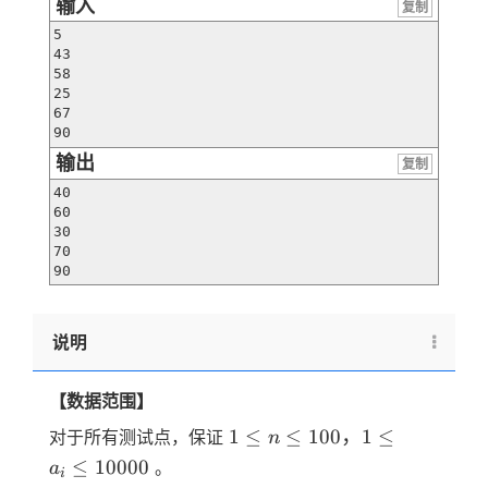
输入
复制
5

43

58

25

67

90
输出
复制
40

60

30

70

90
说明
【数据范围】
1 \le
1
≤
≤
100
，
1
≤
对于所有测试点，保证
n
n \le
≤
10000
。
a
i
100，