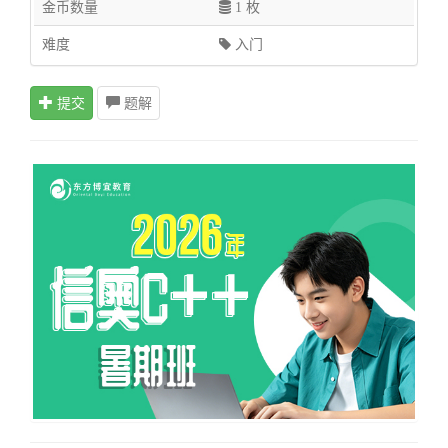
金币数量
1 枚
难度
入门
提交
题解