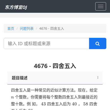
东方博宜OJ
Toggl
navig
首页
问题列表
4676 - 四舍五入
搜
索
4676 - 四舍五入
题目描述
n
四舍五入是一种常见的近似计算方法。现在，给定
个整数，你需要将每个整数四舍五入到最接近的
n
43
40
58
43
40
58
整十数。例 如，
四舍五入后为
，
四舍