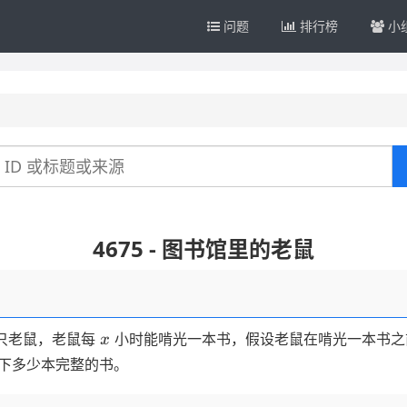
问题
排行榜
小
4675 - 图书馆里的老鼠
x
只老鼠，老鼠每
小时能啃光一本书，假设老鼠在啃光一本书之
x
下多少本完整的书。