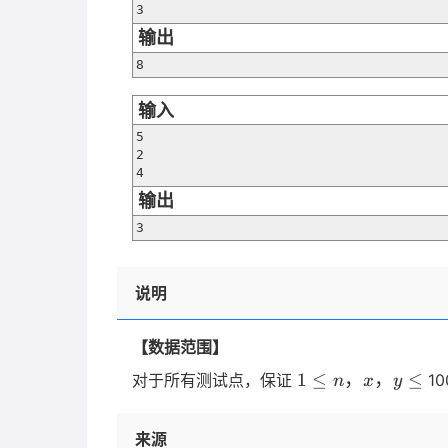
3
输出
8
输入
5

2

4
输出
3
说明
【数据范围】
1
1
≤
，
，
≤
对于所有测试点，保证
1
n
x
y
\le
n，
来源
x，