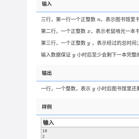
输入
n
三行，第一行一个正整数
，表示图书馆里
n
x
第二行，一个正整数
，表示老鼠啃光一本
x
y
第三行，一个正整数
，表示经过的总时间
y
y
输入数据保证
小时后至少会剩下一本完整
y
输出
y
一行，一个整数，表示
小时后图书馆里还
y
样例
输入
10

2
