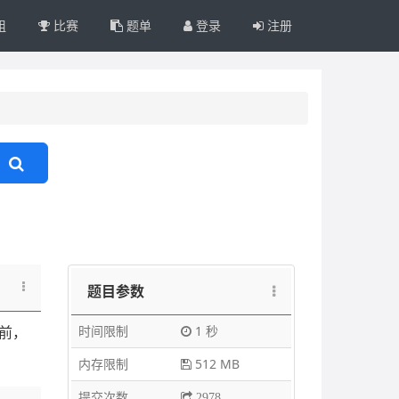
组
比赛
题单
登录
注册
题目参数
时间限制
1 秒
前，
内存限制
512 MB
提交次数
2978