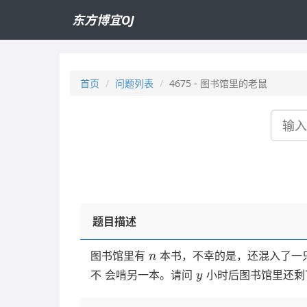
东方博宜OJ
首页
问题列表
4675 - 图书馆里的老鼠
搜
索
题目描述
n
图书馆里有
本书，不幸的是，还混入了一
n
y
不 会啃另一本。请问
小时后图书馆里还剩
y