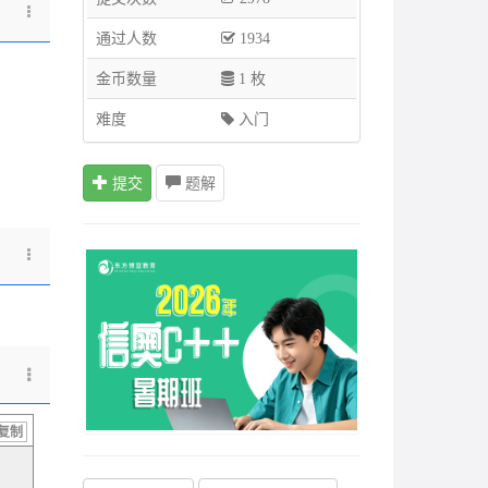
通过人数
1934
金币数量
1 枚
难度
入门
提交
题解
复制