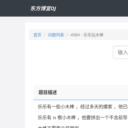
东方博宜OJ
首页
问题列表
4584 - 乐乐玩木棒
搜
索
题目描述
乐乐有一些小木棒 ，经过多天的摸索 ，他
n
乐乐有
根小木棒 ，他要拼出⼀个不含前
n