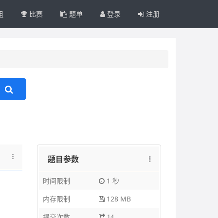
组
比赛
题单
登录
注册
题目参数
时间限制
1 秒
内存限制
128 MB
提交次数
14