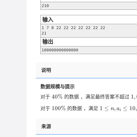
210
输入
1 7 8 22 22 22 22 22 22 22

21
输出
100000000000000
说明
数据规模与提示
40\%
1,
40%
1
,
对于
的数据 ，满足最终答案不超过
100\%
1 ≤
100%
1
≤
,
≤
10
,
对于
的数据 ，满足
n
a
i
n,a_i
≤
来源
10,000