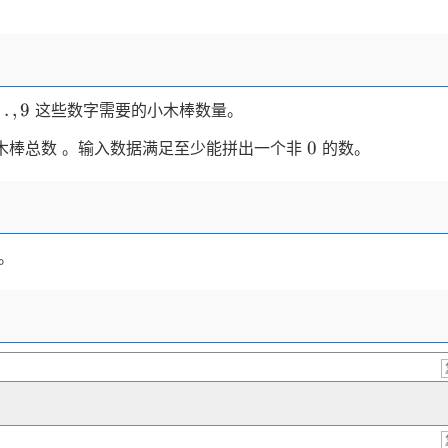
…
,
9
这些数字需要的小木棒数量。
0
0
木棒总数 。输入数据满足至少能拼出⼀个非
的数。
。