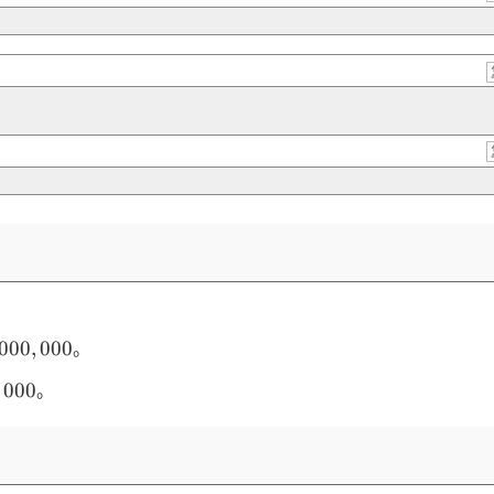
000,000
000
,
000
。
000
。