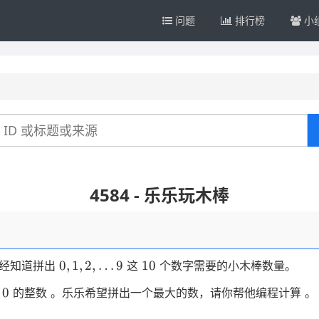
问题
排行榜
小
4584 - 乐乐玩木棒
0,1,2,
10
0
,
1
,
2
,
…
9
10
已经知道拼出
这
个数字需要的小木棒数量。
…9
0
0
导
的整数 。乐乐希望拼出⼀个最大的数，请你帮他编程计算 。