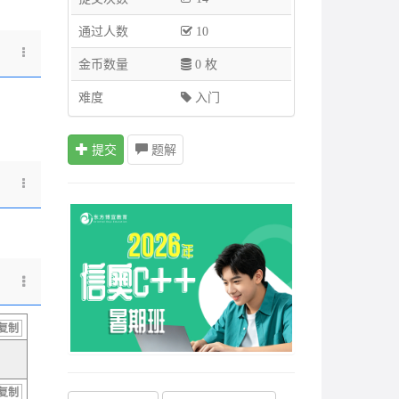
通过人数
10
金币数量
0 枚
难度
入门
提交
题解
复制
复制