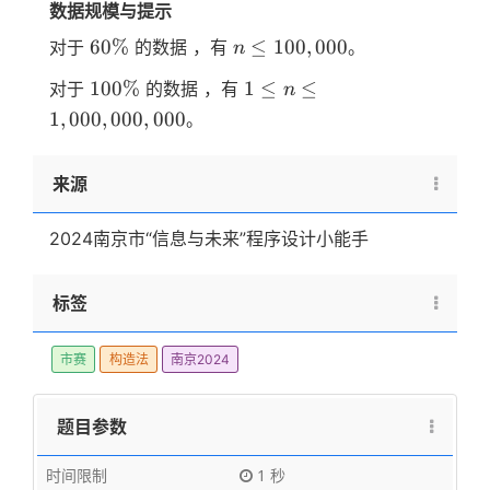
数据规模与提示
60\%
n≤100,000
60%
≤
100
,
000
对于
的数据 ，有
。
n
100\%
1≤n≤1,000,000,000
100%
1
≤
≤
对于
的数据 ，有
n
1
,
000
,
000
,
000
。
来源
2024南京市“信息与未来”程序设计小能手
标签
市赛
构造法
南京2024
题目参数
时间限制
1 秒