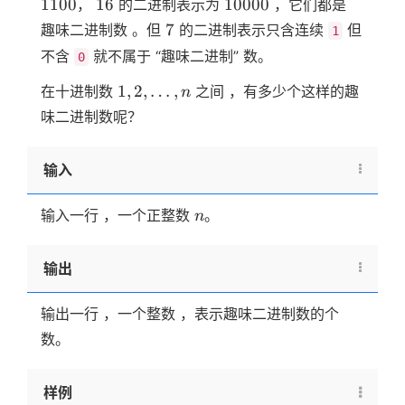
16
10000
1100
16
10000
，
的二进制表示为
，它们都是
7
7
趣味二进制数 。但
的二进制表示只含连续
但
1
不含
就不属于 “趣味二进制” 数。
0
1,2,
1
,
2
,
…
,
在十进制数
之间 ，有多少个这样的趣
n
…,n
味二进制数呢？
输入
n
输入一行 ，一个正整数
。
n
输出
输出一行 ，一个整数 ，表示趣味二进制数的个
数。
样例