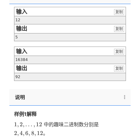
输入
复制
12
输出
复制
5
输入
复制
16384
输出
复制
92
说明
样例1解释
1,2,
2,4,6,8,12
1
,
2
,
…
,
12
中的趣味二进制数分别是
…,12
2
,
4
,
6
,
8
,
12
。