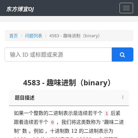
东方博宜OJ
Toggl
navig
首页
问题列表
4583 - 趣味进制（binary）
搜
索
4583 - 趣味进制（binary）
题目描述
如果一个整数的二进制表示是连续若干个
后紧
1
跟着连续若干个
，我们将这类数称为 “趣味二进
0
12
1100
12
制” 数 。例如 ，十进制数
的二进制表示为