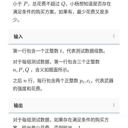
P
Q
小于
，总花费不超过
，小杨想知道是否存在
P
Q
满足条件的购买方案，如果有，最少花费又是多
少。
输入
t
第一行包含一个正整数
，代表测试数据组数。
t
n,P,Q
对于每组测试数据，第一行包含三个正整数
,
,
，含义如题面所示。
n
P
Q
n
p_i,c_i
,
之后
行，每行包含两个正整数
，代表武器
n
p
c
i
i
的强度和花费。
输出
对于每组测试数据，如果存在满足条件的购买方
-1
−
1
案，输出最少花费，否则输出
。