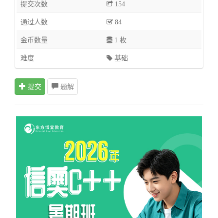
提交次数
154
通过人数
84
金币数量
1 枚
难度
基础
提交
题解