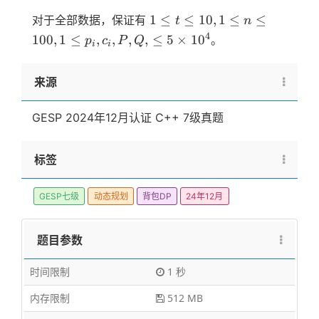
\
\
\
\
s
s
1
%
ti
ti
ti
1 \le t \le
1
≤
≤
10
,
1
≤
≤
对于全部数据，保证有
1
1
t
n
0
m
m
m
10, 1 \le n
0
0
0
4
100
,
1
≤
,
,
,
,
≤
5
×
1
0
。
p
c
P
Q
e
e
e
i
i
^
^
\le 100, 1
s
s
s
4
4
\le
1
1
1
来源
p_i,c_i,P,Q,
0
0
0
\le 5 \times
^
^
^
10^4
4
4
4
GESP 2024年12月认证 C++ 7级真题
标签
GESP七级
动态规划
背包DP
24年12月
题目参数
时间限制
1 秒
内存限制
512 MB