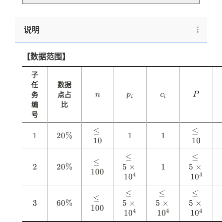
说明
【数据范围】
子
任
数据
n
p
c
P
务
点占
n
p
c
P
i
i
_
_
编
比
i
i
号
\
≤
\
≤
1
1
20%
2
1
1
1
1
10
l
10
l
0
e
e
\
\l
≤
\l
≤
1
1
\
≤
%
2
2
20%
2
5
e
×
1
1
5
e
×
0
0
100
l
4
4
0
1
5
0
1
5
0
e
\
\
\
1
\l
≤
\l
≤
\l
≤
%
ti
ti
\
≤
0
3
3
60%
6
5
e
×
5
e
×
5
e
×
m
m
100
l
0
4
4
4
0
1
5
0
1
5
0
1
5
0
e
e
e