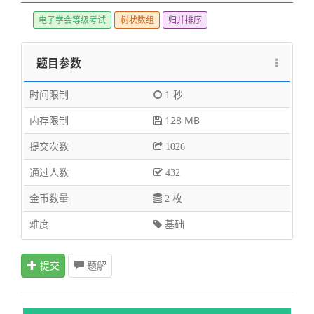
电子学会等级考试
树状数组
归并排序
题目参数
时间限制
1 秒
内存限制
128 MB
提交次数
1026
通过人数
432
金币数量
2 枚
难度
基础
提交
题解