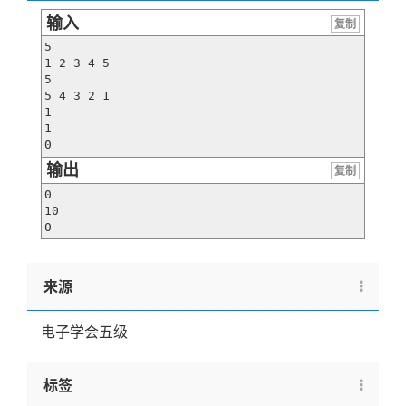
输入
复制
5

1 2 3 4 5

5

5 4 3 2 1

1

1

0
输出
复制
0

10

0
来源
电子学会五级
标签