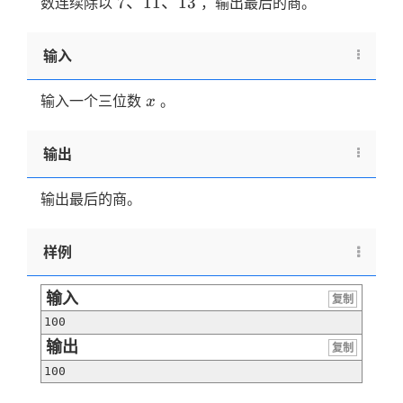
7、
7
、
11
、
13
数连续除以
，输出最后的商。
11、
13
输入
x
输入一个三位数
。
x
输出
输出最后的商。
样例
输入
复制
100
输出
复制
100