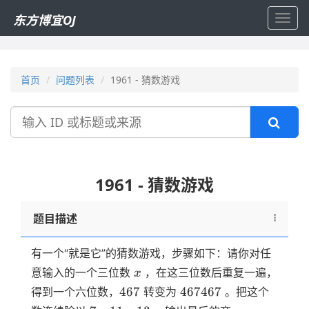
东方博宜OJ
Toggl
navig
首页
问题列表
1961 - 猜数游戏
搜
索
1961 - 猜数游戏
题目描述
有一个“就是它”的猜数游戏，步骤如下：请你对任
x
意输入的一个三位数
，在这三位数后重复一遍，
x
467
467467
467
467467
得到一个六位数，
转变为
。把这个