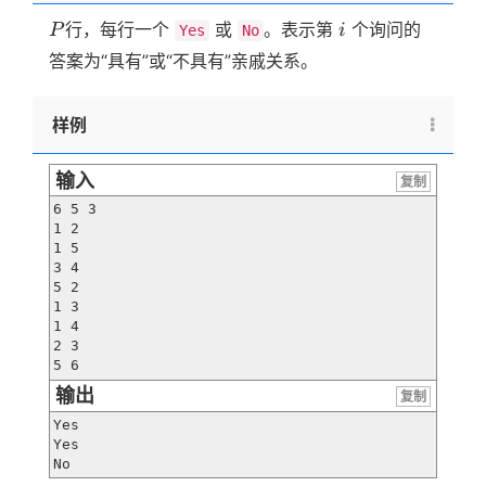
P
i
行，每行一个
或
。表示第
个询问的
P
i
Yes
No
答案为“具有”或“不具有”亲戚关系。
样例
输入
复制
6 5 3

1 2

1 5

3 4

5 2

1 3

1 4

2 3

5 6
输出
复制
Yes

Yes

No