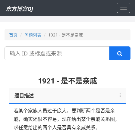
东方博宜OJ
Toggl
navig
首页
问题列表
1921 - 是不是亲戚
搜
索
1921 - 是不是亲戚
题目描述
若某个家族人员过于庞大，要判断两个是否是亲
戚，确实还很不容易，现在给出某个亲戚关系图，
求任意给出的两个人是否具有亲戚关系。