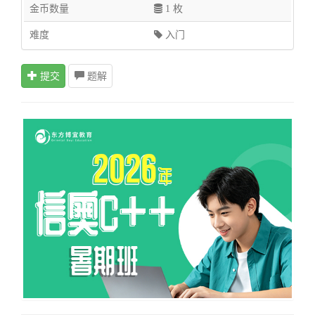
金币数量
1 枚
难度
入门
提交
题解