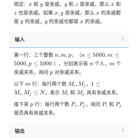
x
y
y
z
x
z
规定：
和
是亲戚，
和
是亲戚，那么
和
x
y
y
z
x
x,y
x
,
也是亲戚。如果
是亲戚，那么
的亲戚都
z
x
y
x
y
y
x
是
的亲戚，
的亲戚也都是
的亲戚。
y
y
x
输入
n,m,p
n \le
,
,
≤
5000
,
≤
第一行：三个整数
，（
n
m
p
n
m
5000,m
n
m
5000
,
≤
5000
），分别表示有
个人，
个
p
n
m
\le
p
亲戚关系，询问
对亲戚关系。
p
5000,p
\le
m
M_i,M_j
1 \le
,
1
≤
以下
行：每行两个数
，
m
M
M
i
j
5000
M_i,M_j
M_i
M_j
,
≤
，表示
和
具有亲戚关系。
M
M
N
M
M
i
j
i
j
\le N
p
P_i,P_j
P_i
P_j
,
接下来
行：每行两个数
，询问
和
p
P
P
P
P
i
j
i
j
是否具有亲戚关系。
输出