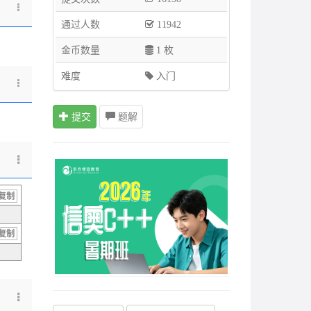
通过人数
11942
金币数量
1 枚
难度
入门
提交
题解
复制
复制