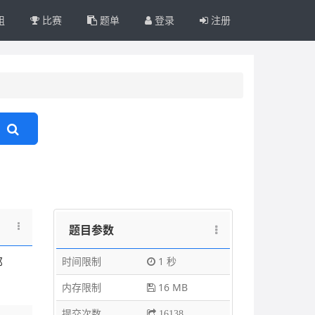
组
比赛
题单
登录
注册
题目参数
时间限制
1 秒
那
内存限制
16 MB
提交次数
16138