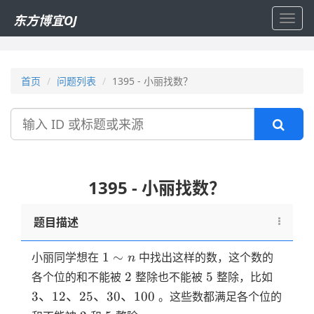
东方博宜OJ
Toggl
navig
首页
问题列表
1395 - 小丽找数？
搜
索
1395 - 小丽找数？
题目描述
1
1
∼
小丽同学想在
中找出这样的数，这个数的
n
\sim
2
5
3、
2
5
各个位的和不能被
整除也不能被
整除，比如
n
12、
3
、
12
、
25
、
30
、
100
。这些数都满足各个位的
25、