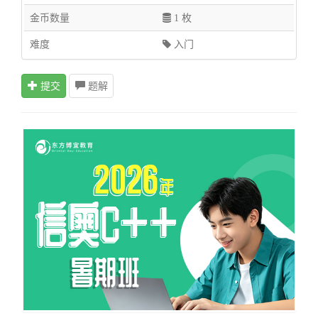
金币数量
1 枚
难度
入门
提交
题解