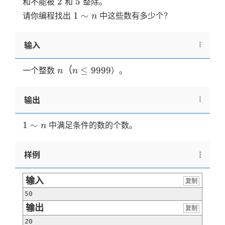
2
5
2
5
和不能被
和
整除。
30、
1
1
∼
请你编程找出
中这些数有多少个？
n
100
\sim
n
输入
n（n
（
≤
9999
一个整数
）。
n
n
\le
9999
输出
1
1
∼
中满足条件的数的个数。
n
\sim
n
样例
输入
复制
50
输出
复制
20