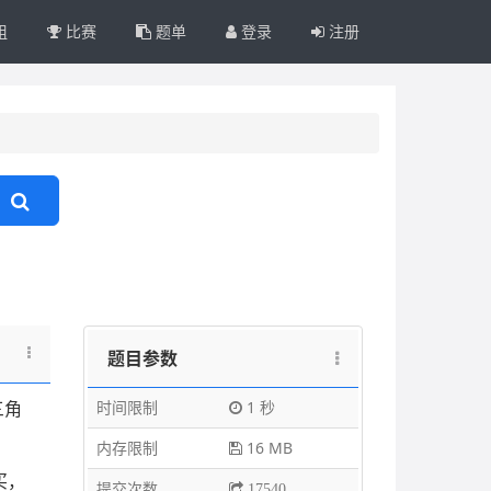
组
比赛
题单
登录
注册
题目参数
时间限制
1 秒
三角
内存限制
16 MB
买，
提交次数
17540