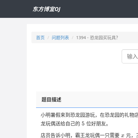
东方博宜OJ
首页
问题列表
1394 - 恐龙园买玩具？
搜
索
题目描述
小明暑假来到恐龙园游玩，在恐龙园的礼物
5
5
龙玩偶送给自己的
位好朋友。
x
店员告诉小明，霸王龙玩偶一只需要
元，
x