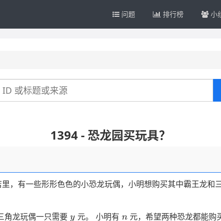
问题
排行榜
小
1394 - 恐龙园买玩具？
店里，有一些形形色色的小恐龙玩偶，小明想购买其中霸王龙和
y
n
三角龙玩偶一只需要
元。 小明有
元，希望两种恐龙都能购
y
n