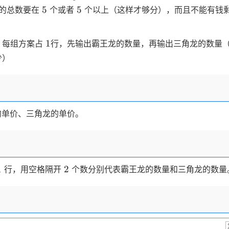
5
5
5
5
的总数要在
个或者
个以上（这样才够分），而且不能有钱
1
1
，每组方案占
行，先输出霸王龙的数量，再输出三角龙的数量
少）
的单价、三角龙的单价。
1
2
1
2
行，用空格隔开
个数分别代表霸王龙的数量和三角龙的数量