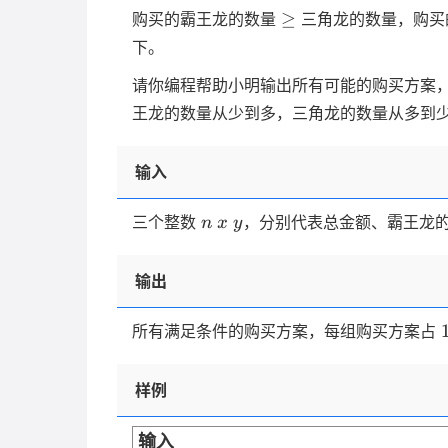
\ge
≥
购买的霸王龙的数量
三角龙的数量，购买
下。
请你编程帮助小明输出所有可能的购买方案
王龙的数量从少到多，三角龙的数量从多到
输入
n
x
y
三个整数
，分别代表总金额、霸王龙
n
x
y
输出
所有满足条件的购买方案，每组购买方案占
样例
输入