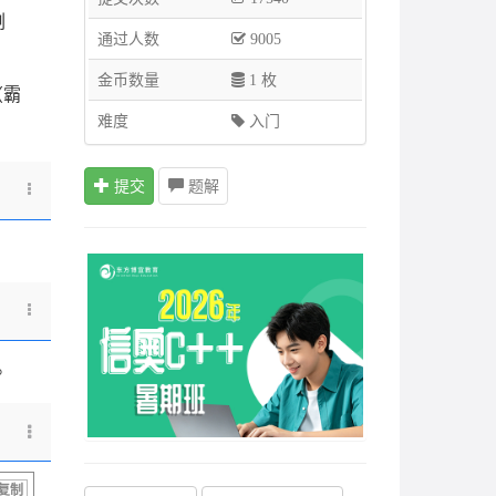
剩
通过人数
9005
金币数量
1 枚
（霸
难度
入门
提交
题解
。
复制