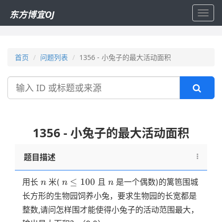
东方博宜OJ
Toggl
navig
首页
问题列表
1356 - 小兔子的最大活动面积
搜
索
1356 - 小兔子的最大活动面积
题目描述
n
n
n
≤
100
用长
米(
且
是一个偶数)的篱笆围城
n
n
n
\le
长方形的生物园饲养小兔，要求生物园的长宽都是
100
整数,请问怎样围才能使得小兔子的活动范围最大，