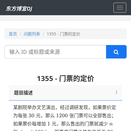
东方博宜OJ
Toggl
navig
首页
问题列表
1355 - 门票的定价
搜
索
1355 - 门票的定价
题目描述
某剧院举办文艺演出，经过调研发现，如果票价定
30
1200
30
1200
为每张
元，那么
张门票可以全部售出；
1
n
1
如果票价每增加
元，那么售出的门票就减少
n