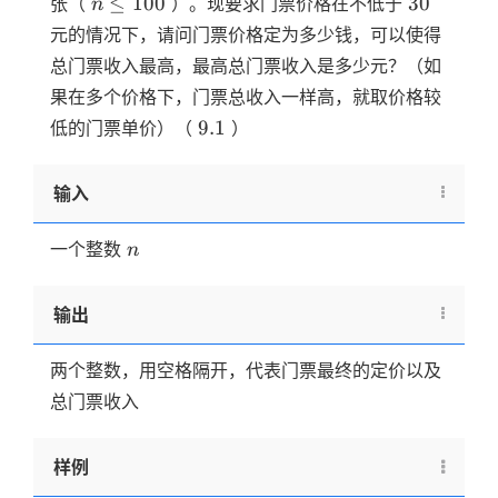
n
30
≤
100
30
张（
）。现要求门票价格在不低于
n
\le
元的情况下，请问门票价格定为多少钱，可以使得
100
总门票收入最高，最高总门票收入是多少元？（如
果在多个价格下，门票总收入一样高，就取价格较
9.1
9.1
低的门票单价）（
）
输入
n
一个整数
n
输出
两个整数，用空格隔开，代表门票最终的定价以及
总门票收入
样例