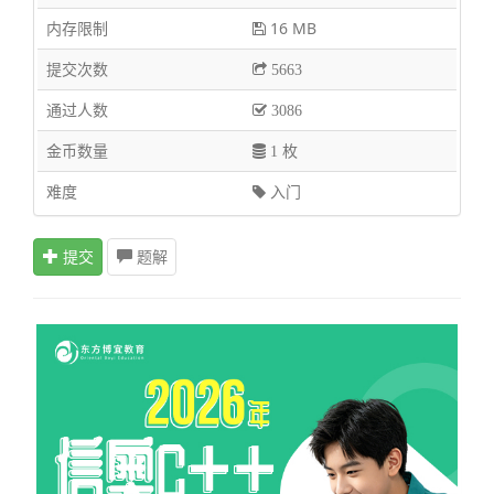
内存限制
16 MB
提交次数
5663
通过人数
3086
金币数量
1 枚
难度
入门
提交
题解