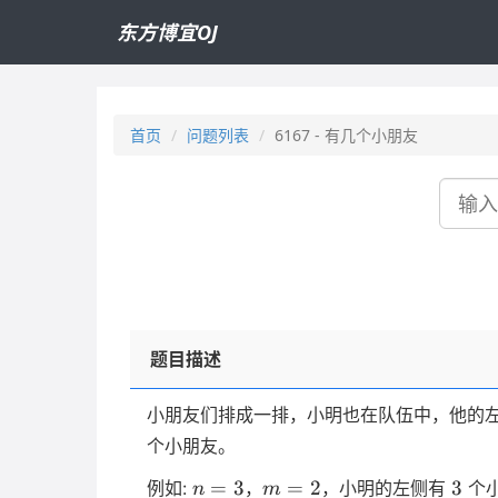
东方博宜OJ
首页
问题列表
6167 - 有几个小朋友
搜
索
题目描述
小朋友们排成一排，小明也在队伍中，他的
个小朋友。
n
m
3
=
3
=
2
3
例如:
，
，小明的左侧有
个
n
m