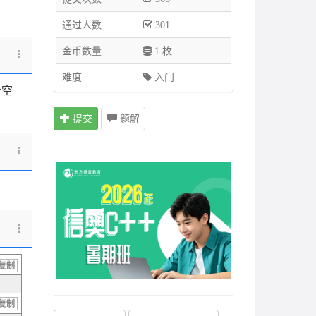
通过人数
301
金币数量
1 枚
难度
入门
个空
提交
题解
复制
复制