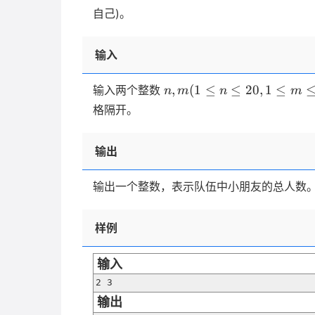
=
=
自己)。
3
2
输入
n,m
,
(
1
≤
≤
20
,
1
≤
输入两个整数
n
m
n
m
(1
格隔开。
\le
n
输出
\le
20,
1
输出一个整数，表示队伍中小朋友的总人数
\le
m
样例
\le
20)
输入
2 3
输出