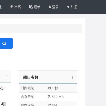
组
比赛
题单
登录
注册
题目参数
时间限制
1 秒
多少
内存限制
512 MB
小明
提交次数
366