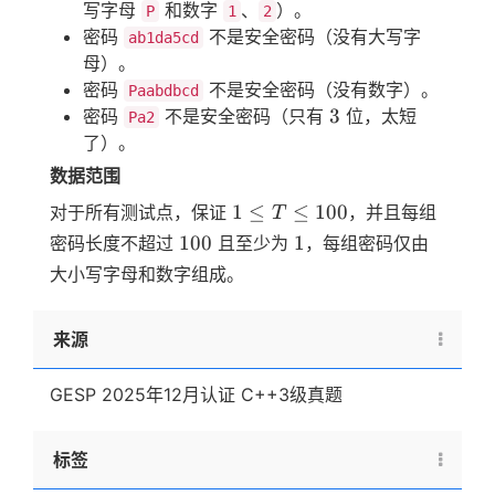
写字母
和数字
、
）。
P
1
2
密码
不是安全密码（没有大写字
ab1da5cd
母）。
密码
不是安全密码（没有数字）。
Paabdbcd
3
3
密码
不是安全密码（只有
位，太短
Pa2
了）。
数据范围
1
1
≤
≤
100
对于所有测试点，保证
，并且每组
T
\leq
100
1
100
1
密码长度不超过
且至少为
，每组密码仅由
T
大小写字母和数字组成。
\leq
100
来源
GESP 2025年12月认证 C++3级真题
标签