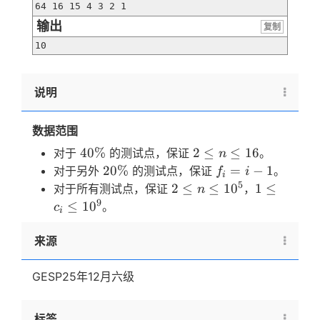
64 16 15 4 3 2 1
输出
复制
10
说明
数据范围
40\%
2
40%
2
≤
≤
16
对于
的测试点，保证
。
n
\leq
20\%
f_i
20%
=
−
1
对于另外
的测试点，保证
。
f
i
i
n
=
5
2
1
2
≤
≤
1
0
1
≤
对于所有测试点，保证
，
n
\leq
i -
\leq
\leq
9
≤
1
0
。
c
i
16
1
n
c_i
\leq
\leq
来源
10^5
10^9
GESP25年12月六级
标签