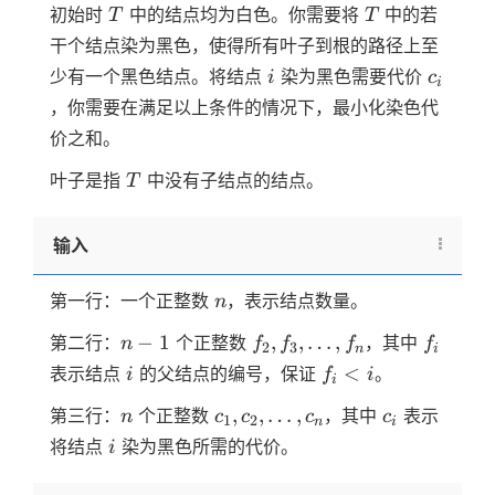
T
T
初始时
中的结点均为白色。你需要将
中的若
T
T
干个结点染为黑色，使得所有叶子到根的路径上至
i
c_i
少有一个黑色结点。将结点
染为黑色需要代价
i
c
i
，你需要在满足以上条件的情况下，最小化染色代
价之和。
T
叶子是指
中没有子结点的结点。
T
输入
n
第一行：一个正整数
，表示结点数量。
n
n
f_2,
f_i
−
1
,
,
…
,
第二行：
个正整数
，其中
n
f
f
f
f
2
3
n
i
-
f_3,
i
f_i
<
表示结点
的父结点的编号，保证
。
i
f
i
i
1
\ldots,
<
n
c_1,
c_i
,
f_n
,
…
,
第三行：
个正整数
，其中
表示
n
c
c
c
c
i
1
2
n
i
c_2,
i
将结点
染为黑色所需的代价。
i
\ldots,
c_n