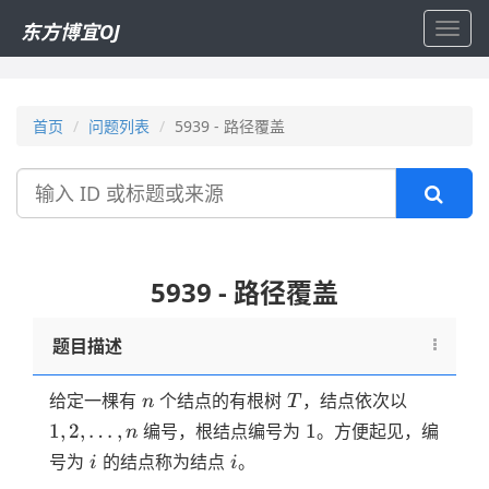
东方博宜OJ
Toggl
navig
首页
问题列表
5939 - 路径覆盖
搜
索
5939 - 路径覆盖
题目描述
n
T
1, 2,
给定一棵有
个结点的有根树
，结点依次以
n
T
\ldots,
1
1
,
2
,
…
,
1
编号，根结点编号为
。方便起见，编
n
n
i
i
号为
的结点称为结点
。
i
i