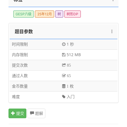
GESP六级
25年12月
树
树形DP
题目参数
时间限制
1 秒
内存限制
512 MB
提交次数
85
通过人数
65
金币数量
1 枚
难度
入门
提交
题解