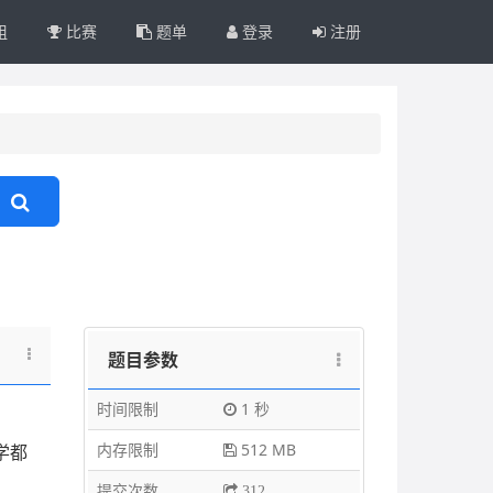
组
比赛
题单
登录
注册
题目参数
时间限制
1 秒
内存限制
512 MB
学都
提交次数
312