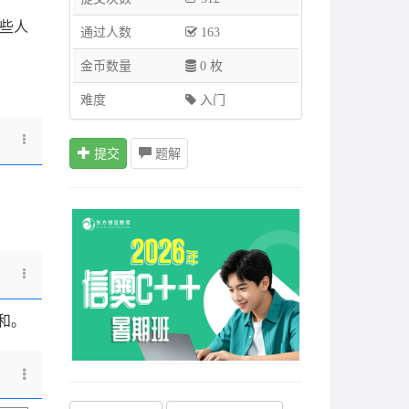
些人
通过人数
163
金币数量
0 枚
难度
入门
提交
题解
和。