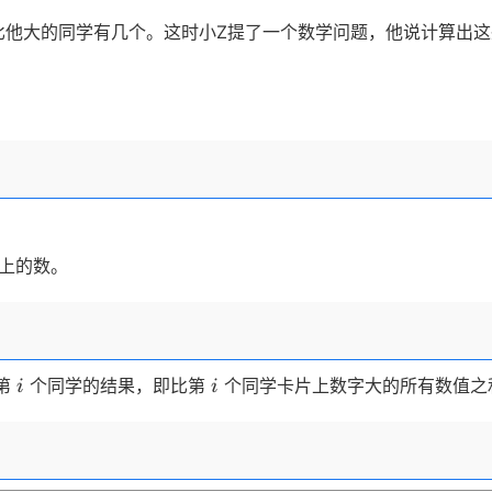
他大的同学有几个。这时小Z提了一个数学问题，他说计算出这
上的数。
i
i
第
个同学的结果，即比第
个同学卡片上数字大的所有数值之
i
i