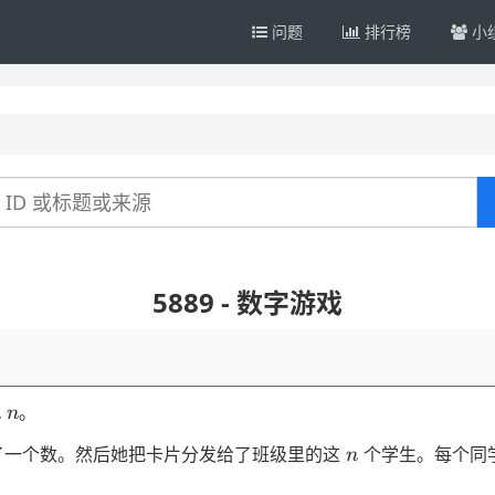
问题
排行榜
小
5889 - 数字游戏
…
。
n
n
了一个数。然后她把卡片分发给了班级里的这
个学生。每个同
n