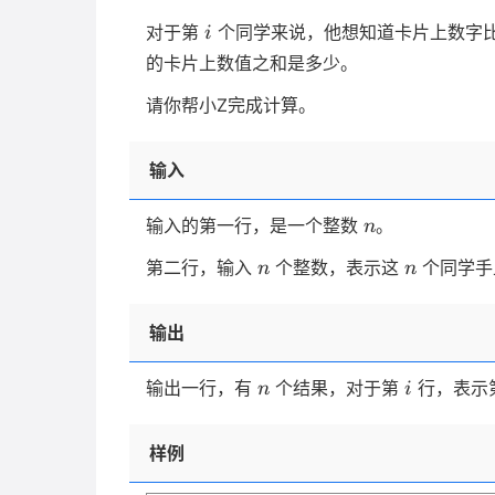
i
对于第
个同学来说，他想知道卡片上数字比
i
的卡片上数值之和是多少。
请你帮小Z完成计算。
输入
n
输入的第一行，是一个整数
。
n
n
n
第二行，输入
个整数，表示这
个同学手
n
n
输出
n
i
输出一行，有
个结果，对于第
行，表示
n
i
样例