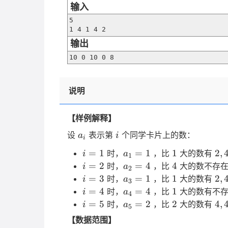
输入
5

1 4 1 4 2
输出
10 0 10 0 8
说明
【样例解释】
a_i
i
设
表示第
个同学卡片上的数：
a
i
i
i=1
a_1=1
1
{2,
=
1
=
1
1
2
,
时，
，比
大的数有
i
a
1
i=2
a_2=4
4
=
2
=
4
4
时，
，比
大的数不存
i
a
2
i=3
a_3=1
1
{2,
=
3
=
1
1
2
,
时，
，比
大的数有
i
a
3
i=4
a_4=4
1
=
4
=
4
1
时，
，比
大的数有不
i
a
4
i=5
a_5=2
2
{4
=
5
=
2
2
4
,
时，
，比
大的数有
i
a
5
【数据范围】