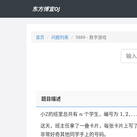
东方博宜OJ
首页
问题列表
5889 - 数字游戏
搜
索
题目描述
n
1,2,
1
,
2
,
小Z的班里总共有
个学生，编号为
n
\dots
这天，班主任拿了一叠卡片，每张卡片上写
n
非常好奇其他同学手上的号码。