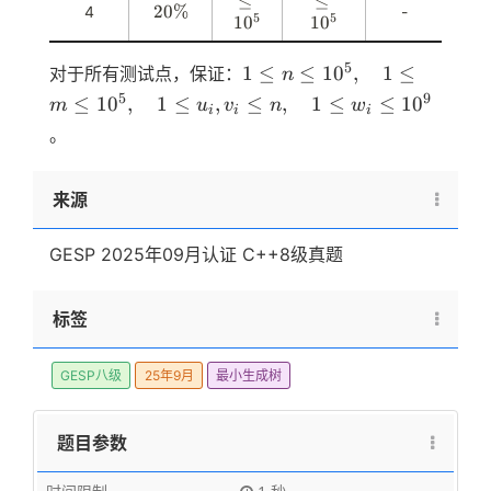
\
≤
\
≤
%
\
20%
2
4
-
5
5
5
5
5
1
l
0
1
l
0
ti
0
0
e
e
m
\
0
q
q
1 \leq
5
1
≤
≤
1
0
,
1
≤
对于所有测试点，保证：
e
n
%
1
1
n \leq
s
5
9
≤
1
0
,
1
≤
,
≤
,
1
≤
≤
1
0
m
u
v
n
w
0
0
i
i
i
1
10^5,
^
^
。
0
\quad
5
5
^
1 \leq
4
m
来源
\leq
10^5,
GESP 2025年09月认证 C++8级真题
\quad
1 \leq
标签
u_i,
v_i
\leq
GESP八级
25年9月
最小生成树
n,
\quad
题目参数
1 \leq
w_i