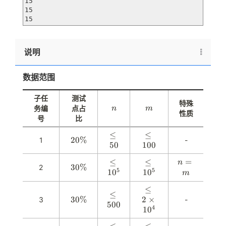
15

15

15
说明
数据范围
子任
测试
特殊
n
m
务编
点占
n
m
性质
号
比
\
≤
\
≤
20%
2
1
-
50
l
100
l
0
e
e
\
n
=
\
≤
\
≤
n
q
q
30%
3
2
%
5
5
=
1
l
0
1
l
0
m
5
1
0
m
e
e
0
0
\
\l
≤
q
q
\
≤
0
%
30%
3
2
e
×
3
-
1
1
500
l
4
0
1
q
0
0
0
e
\
2
^
^
q