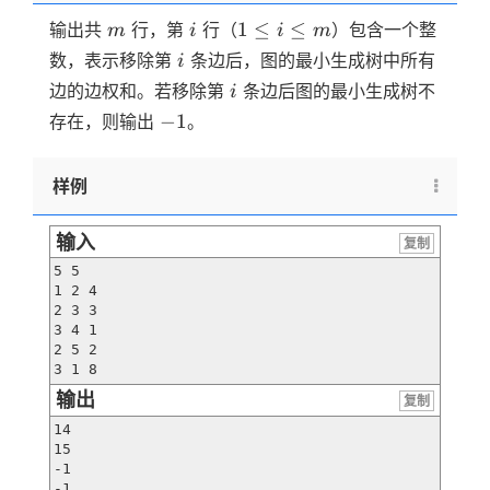
m
i
1
1
≤
≤
输出共
行，第
行（
）包含一个整
m
i
i
m
\le
i
数，表示移除第
条边后，图的最小生成树中所有
i
i
i
边的边权和。若移除第
条边后图的最小生成树不
i
\le
-1
−
1
存在，则输出
。
m
样例
输入
复制
5 5

1 2 4

2 3 3

3 4 1

2 5 2

3 1 8
输出
复制
14

15

-1

-1
