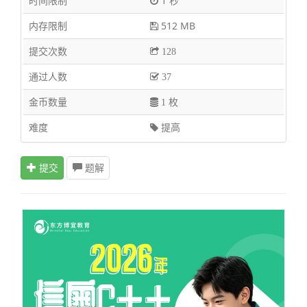
时间限制
1 秒
\leq
10^9
内存限制
512 MB
提交次数
128
通过人数
37
金币数量
1 枚
难度
提高
提交
题解