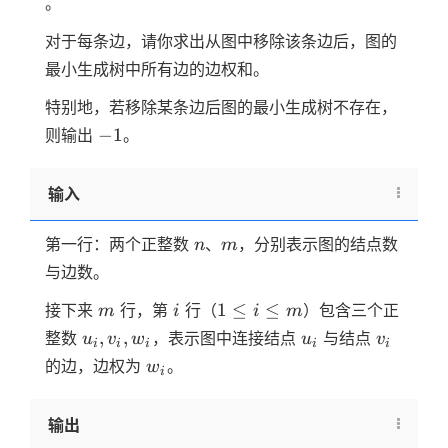
。
\le
m
对于每条边，请你求出从图中移除该条边后，图的
最小生成树中所有边的边权和。
特别地，若移除某条边后图的最小生成树不存在，
-1
−
1
则输出
。
输入
n
m
第一行：两个正整数
、
，分别表示图的结点数
n
m
与边数。
m
i
1
1
≤
≤
接下来
行，第
行（
）包含三个正
m
i
i
m
\le
u_i,
u_i
v_i
,
,
整数
，表示图中连接结点
与结点
u
v
w
u
v
i
i
i
i
i
i
v_i,
w_i
的边，边权为
。
w
i
\le
w_i
m
输出