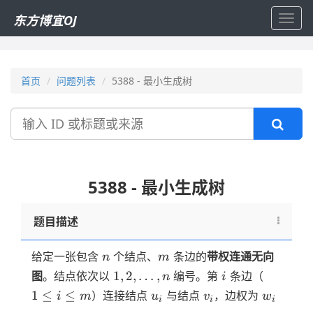
东方博宜OJ
Toggl
navig
首页
问题列表
5388 - 最小生成树
搜
索
5388 - 最小生成树
题目描述
n
m
给定一张包含
个结点、
条边的
带权连通无向
n
m
1, 2,
i
1
1
,
2
,
…
,
图
。结点依次以
编号。第
条边（
n
i
\dots,
\le
u_i
v_i
w_i
1
≤
≤
）连接结点
与结点
，边权为
i
m
u
v
w
i
i
i
n
i