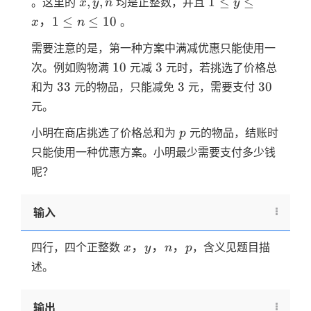
x,y,n
1
,
,
1
≤
≤
。这里的
均是正整数，并且
x
y
n
y
\le
，
1
≤
≤
10
。
x
n
y
\le
需要注意的是，第一种方案中满减优惠只能使用一
x，
10
3
10
3
次。例如购物满
元减
元时，若挑选了价格总
1
33
3
30
33
3
30
和为
元的物品，只能减免
元，需要支付
\le
元。
n
\le
p
小明在商店挑选了价格总和为
元的物品，结账时
p
10
只能使用一种优惠方案。小明最少需要支付多少钱
呢？
输入
x，
，
，
，
四行，四个正整数
，含义见题目描
x
y
n
p
y，
述。
n，
p
输出