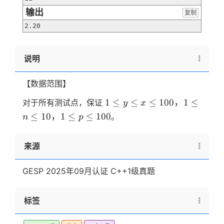
输出
复制
2.20
说明
【数据范围】
1 \le
1
≤
≤
≤
100
，
1
≤
对于所有测试点，保证
y
x
y \le
≤
10
，
1
≤
≤
100
。
n
p
x \le
100，
来源
1 \le
n \le
10 ，
GESP 2025年09月认证 C++1级真题
1 \le
p \le
标签
100