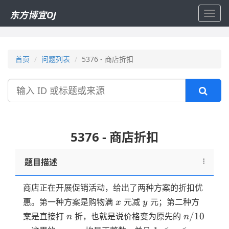
东方博宜OJ
Toggl
navig
首页
问题列表
5376 - 商店折扣
搜
索
5376 - 商店折扣
题目描述
商店正在开展促销活动，给出了两种方案的折扣优
x
y
惠。第一种方案是购物满
元减
元；第二种方
x
y
n
n/10
/10
案是直接打
折，也就是说价格变为原先的
n
n