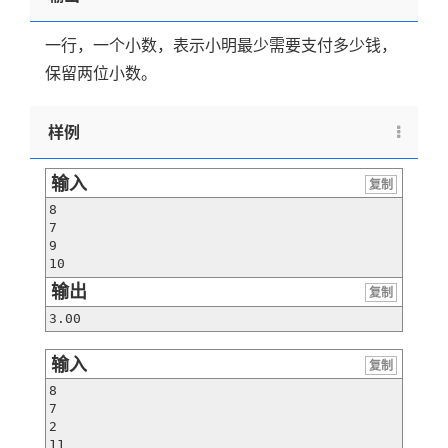
一行，一个小数，表示小明最少需要支付多少钱，
保留两位小数。
样例
输入
复制
8

7

9

10
输出
复制
3.00
输入
复制
8

7

2

11