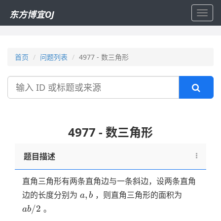
东方博宜OJ
Toggl
navig
首页
问题列表
4977 - 数三角形
搜
索
4977 - 数三角形
题目描述
直角三角形有两条直角边与一条斜边，设两条直角
a,b
ab/2
,
边的长度分别为
，则直角三角形的面积为
a
b
/2
。
ab