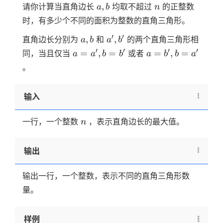
a,b
n
,
请你计算当直角边长
均取不超过
的正整数
a
b
n
时，有多少个不同的面积为整数的直角三角形。
a,b
a',b'
′
′
,
,
直角边长分别为
和
的两个直角三角形相
a
b
a
b
a=a',b=b'
a=b',b=a'
′
′
′
′
=
,
=
=
,
=
同，当且仅当
或者
a
a
b
b
a
b
b
a
。
输入
n
一行，一个整数
，表示直角边长的最大值。
n
输出
输出一行，一个整数，表示不同的直角三角形数
量。
样例