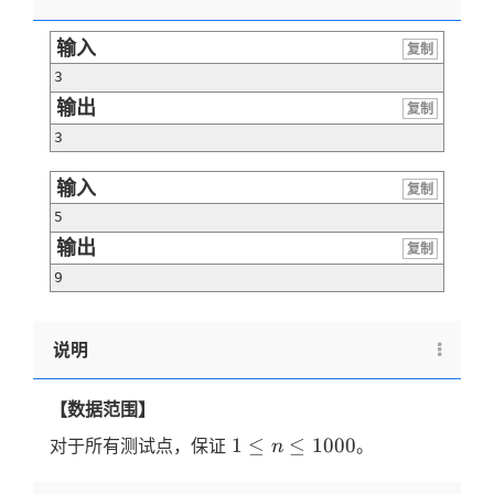
输入
复制
3
输出
复制
3
输入
复制
5
输出
复制
9
说明
【数据范围】
1 \le
1
≤
≤
1000
对于所有测试点，保证
。
n
n \le
1000