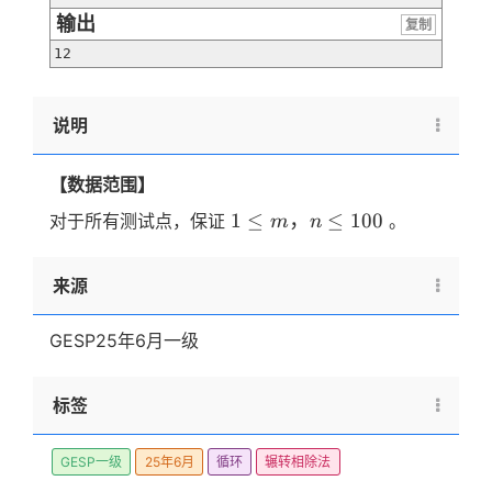
输出
复制
12
说明
【数据范围】
1
1
≤
，
≤
100
对于所有测试点，保证
。
m
n
\le
m，
来源
n
\le
GESP25年6月一级
100
标签
GESP一级
25年6月
循环
辗转相除法