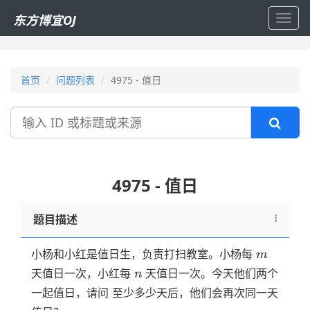
东方博宜OJ
Toggl
navig
首页
问题列表
4975 - 值日
搜
索
4975 - 值日
题目描述
m
小杨和小红是值日生，负责打扫教室。小杨每
m
n
天值日一次，小红每
天值日一次。今天他们两个
n
一起值日，请问 至少多少天后，他们会再次同一天