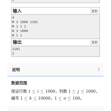
输入
复制
4

M 3 1000 1101

M 1 1 1

N 3 1000

N 1 1
输出
复制
1101

1
说明
数据范围
1 \le
1 \le
1
≤
≤
1000
1
≤
≤
1000
保证行数
，列数
，
i
j
i \le
j \le
1\le k
1
1
≤
≤
10000
1
≤
≤
100
编号
，
。
k
n
1000
1000
\le
\le
10000
n