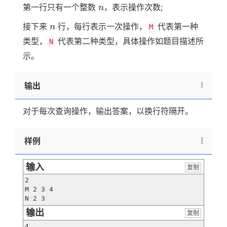
n
第一行只有一个整数
，表示操作次数;
n
n
接下来
行，每行表示一次操作，
代表第一种
n
M
类型，
代表第二种类型，具体操作如题目描述所
N
示。
输出
对于每次查询操作，输出答案，以换行符隔开。
样例
输入
复制
2

M 2 3 4

N 2 3
输出
复制
4