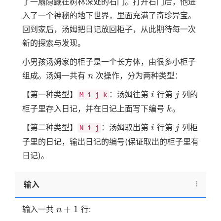
了一扇隐藏在树林深处的石门。打开石门后，他进
入了一个神秘的地下世界，里面充满了奇珍异宝。
回到家后，汤姆把日记放回柜子，从此期待每一次
新的探索与发现。
小男孩汤姆家的柜子是一个长方体，由很多小柜子
n
组成。汤姆一共有
次操作，分为两种类型：
n
i
j
【第一种类型】
：汤姆往第
行第
列的
i
j
M i j k
k
柜子里存入日记，并在日记上面写下编号
。
k
i
j
【第二种类型】
：汤姆取出第
行第
列柜
i
j
N i j
子里的日记，输出日记的编号(保证取出的柜子里有
日记)。
输入
n+1
+
1
输入一共
行:
n