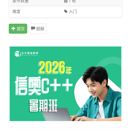
金币数量
1 枚
难度
入门
提交
题解