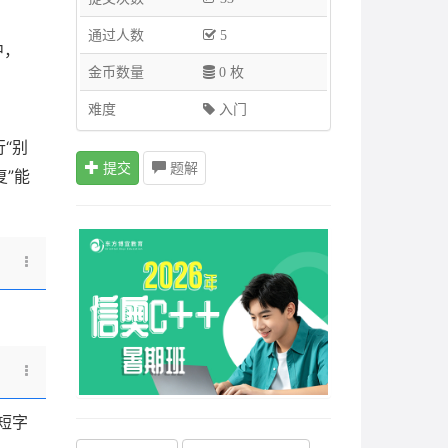
通过人数
5
中，
金币数量
0 枚
难度
入门
“别
提交
题解
”能
短字