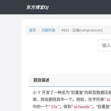
东方博宜OJ
首页
问题列表
4922 - 压缩(compression)
搜
索
题目描述
小 Y 开发了一种名为“别重复”的新型数据
串，则会删除其中一个。例如，在字符串“
al
中的一个“
”，得到“
”。“别重
lfa
alfaseds