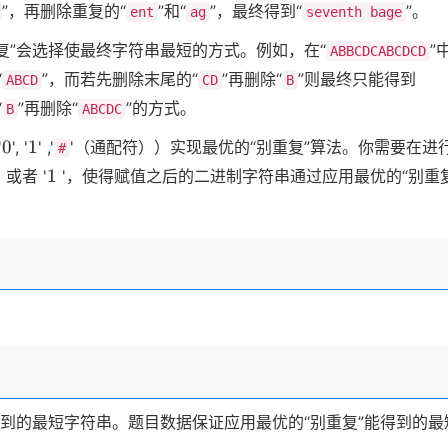
”，再删除重复的“
”和“
”，最终得到“
”。
ent
ag
seventh bage
复”会选择使最终字符串最短的方式。例如，在“
”
ABBCDCABCDCD
“
”，而若先删除末尾的“
”再删除“
”则最终只能得到
ABCD
CD
B
“
”再删除“
”的方式。
B
ABCDC
0
1
0
1
'
', '
' ,'
'（通配符））实现最优的“别重复”算法。你需要在进行
#
1
1
' 或者 '
'，使得赋值之后的二进制字符串通过应用最优的“别重复
得到的最短字符串。题目数据保证应用最优的“别重复”能得到的最