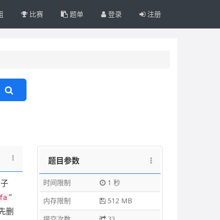
组
比赛
题单
登录
注册
题目参数
时间限制
1 秒
的子
”
fa
内存限制
512 MB
先删
提交次数
33