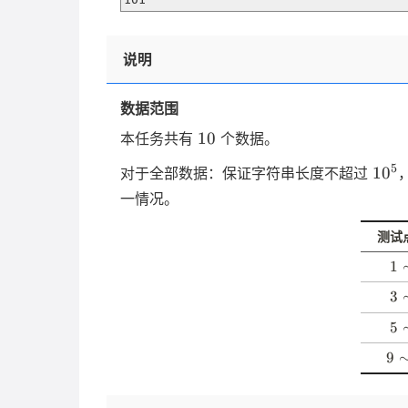
说明
数据范围
10
10
本任务共有
个数据。
10^
5
1
0
对于全部数据：保证字符串长度不超过
一情况。
测试
1
1
\
3
3
si
\
m
5
5
si
2
\
m
9
9
si
4
\
m
si
8