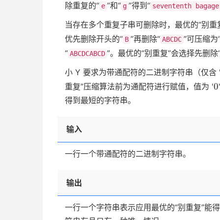
除重复的“
”和“
”得到“
e
g
sevententh bagage
当存在多个重复子串可删除时，最优的“别重
优先删除开头的“
”再删除“
”可压缩为
B
ABCDC
“
”。最优的“别重复”会选择先删除
ABCDCABCD
小 Y 要求为带通配符的二进制字符串（仅含 
0
0
重复”压缩算法前为通配符进行赋值，值为 '
得到最短的字符串。
输入
一行一个带通配符的二进制字符串。
输出
一行一个字符串表示应用最优的“别重复”能