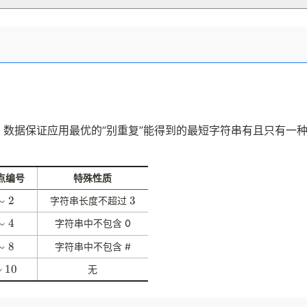
5
，数据保证应用最优的“别重复”能得到的最短字符串有且只有一
点编号
特殊性质
∼
2
3
3
字符串长度不超过
∼
4
\
字符串中不包含
0
t
∼
8
字符串中不包含 #
t
0
∼
10
无