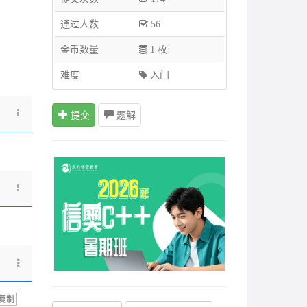
通过人数
56
金币数量
1 枚
难度
入门
提交
题解
复制