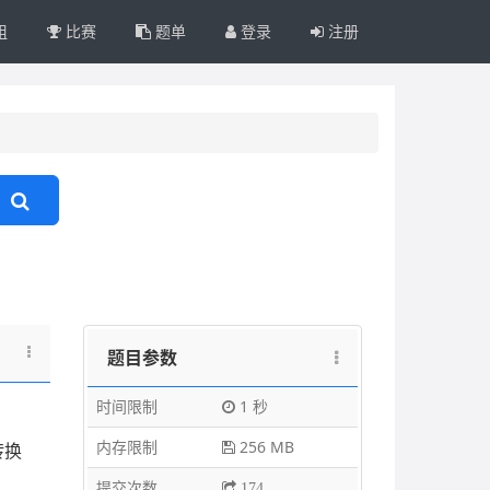
组
比赛
题单
登录
注册
题目参数
时间限制
1 秒
内存限制
256 MB
转换
提交次数
174