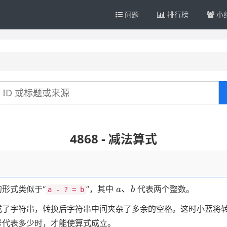
问题
排行榜
小
4868 - 减法算式
a、
、
形式类似于“
”，其中
代表两个整数。
a
b
a - ? = b
b
成了字符串，转换后字符串中间夹杂了多余的空格。这时小蓝将
号代表多少时，才能使算式成立。