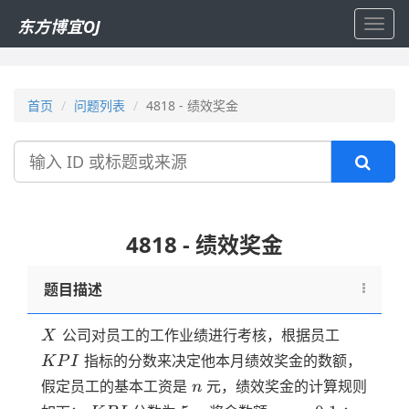
东方博宜OJ
Toggl
navig
首页
问题列表
4818 - 绩效奖金
搜
索
4818 - 绩效奖金
题目描述
X
KPI
公司对员工的工作业绩进行考核，根据员工
X
指标的分数来决定他本月绩效奖金的数额，
K
P
I
n
假定员工的基本工资是
元，绩效奖金的计算规则
n