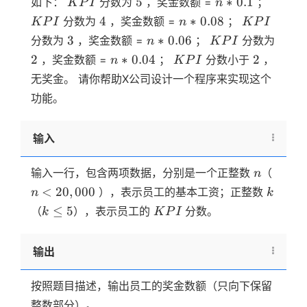
KPI
5
n
*
0.1
KPI
5
∗
0.1
如下：
分数为
，奖金数额 =
；
K
P
I
n
4
n
*
0.08
KPI
4
∗
0.08
分数为
，奖金数额 =
；
K
P
I
n
K
P
I
3
n
*
0.06
KPI
3
∗
0.06
分数为
，奖金数额 =
；
分数为
n
K
P
I
2
n
*
0.04
KPI
2
2
∗
0.04
2
，奖金数额 =
；
分数小于
，
n
K
P
I
无奖金。 请你帮助X公司设计一个程序来实现这个
功能。
输入
n
n
输入一行，包含两项数据，分别是一个正整数
（
n
\lt
20,000
k
<
20
,
000
），表示员工的基本工资；正整数
n
k
k
\le
5
KPI
≤
5
（
），表示员工的
分数。
k
K
P
I
输出
按照题目描述，输出员工的奖金数额（只向下保留
整数部分）。