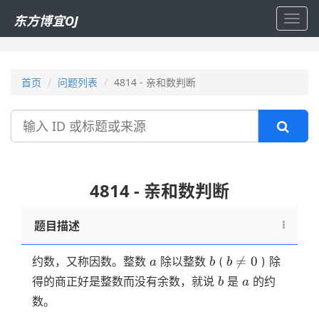
东方博宜OJ
Toggl
navig
首页
问题列表
4814 - 亲和数判断
搜
索
4814 - 亲和数判断
题目描述
a
b
b≠0

=
0
约数，又称因数。整数
除以整数
(
) 除
a
b
b
b
a
得的商正好是整数而没有余数，就说
是
的约
b
a
数。