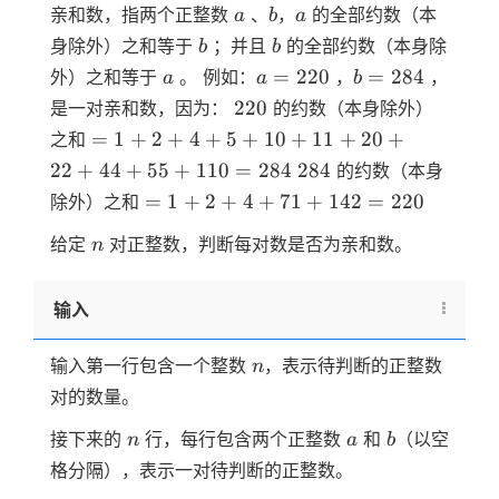
a
b
a
亲和数，指两个正整数
、
，
的全部约数（本
a
b
a
b
b
身除外）之和等于
；并且
的全部约数（本身除
b
b
a
a =
b
=
220
=
284
外）之和等于
。 例如：
，
，
a
a
b
220
=
220
220
是一对亲和数，因为：
的约数（本身除外）
284
= 1
=
1
+
2
+
4
+
5
+
10
+
11
+
20
+
之和
+ 2
284
22
+
44
+
55
+
110
=
284
284
的约数（本身
+ 4
= 1
=
1
+
2
+
4
+
71
+
142
=
220
除外）之和
+ 5
+ 2
+
n
给定
对正整数，判断每对数是否为亲和数。
n
+ 4
10
+
+
71
输入
11
+
+
142
n
输入第一行包含一个整数
20
，表示待判断的正整数
n
=
+
对的数量。
220
22
n
a
b
接下来的
行，每行包含两个正整数
和
（以空
n
a
b
+
44
格分隔），表示一对待判断的正整数。
+