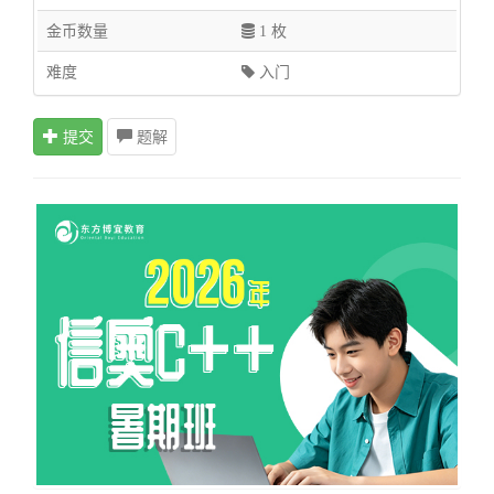
金币数量
1 枚
难度
入门
提交
题解