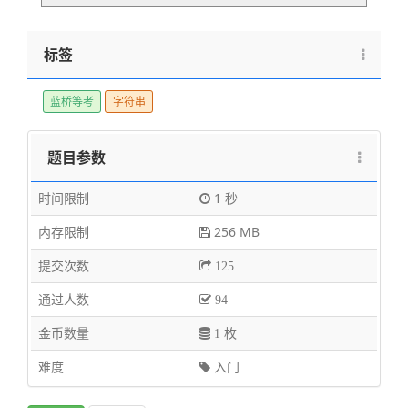
标签
蓝桥等考
字符串
题目参数
时间限制
1 秒
内存限制
256 MB
提交次数
125
通过人数
94
金币数量
1 枚
难度
入门