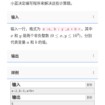
小蓝决定编写程序来解决这些计算题。
b
输入
x
输入一行，格式为
，其中
a :x, b : y ,a + b =
y
0 \le
9
0
≤
,
≤
1
0
和
是两个非负整数 (
)，分别
x
y
x
y
x,y
a
b
代表变量
和
的值。
a
b
\le
10^9
输出
样例
输入
复制
a:2,b:3,a+b=
输出
复制
5