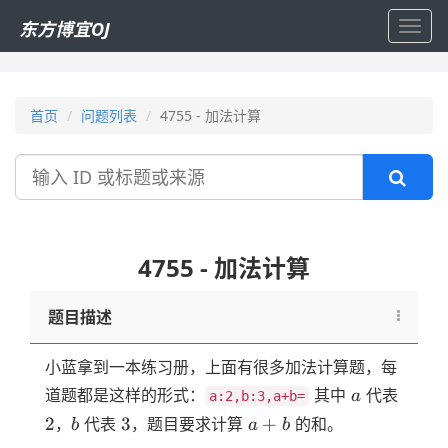
东方博宜OJ
Toggl
navig
首页
问题列表
4755 - 加法计算
搜
索
4755 - 加法计算
题目描述
小蓝拿到一本练习册，上面有很多加法计算题，每
a
2
道题都是这样的形式：
其中
代表
a
a:2,b:3,a+b=
b
3
a
2
3
+
，
代表
，题目要求计算
的和。
b
a
b
+