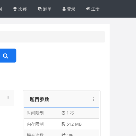
组
比赛
题单
登录
注册
题目参数
时间限制
1 秒
内存限制
512 MB
提交次数
186