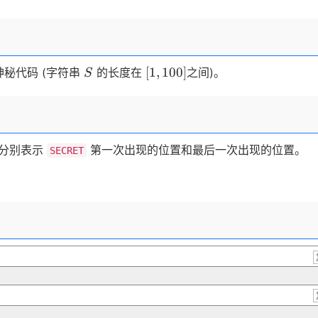
S
[1,
[
1
,
100
]
神秘代码 (字符串
的长度在
之间)。
S
100]
分别表示
第一次出现的位置和最后一次出现的位置。
SECRET