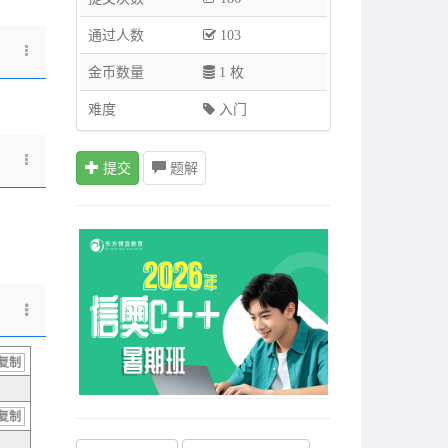
通过人数
103
金币数量
1 枚
难度
入门
提交
题解
复制
复制