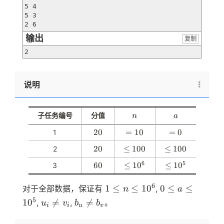
5 4

5 3

2 6
输出
复制
2
说明
n
a
子任务编号
分值
n
a
2
20
=
=
10
=
=
0
1
0
1
0
2
20
\
≤
100
\
≤
100
2
0
0
l
l
6
5
6
60
\
≤
1
0
\
≤
1
0
3
e
e
0
l
l
q
q
e
e
1
0
6
1
≤
≤
1
0
0
≤
≤
对于全部数据，保证有
,
1
1
n
a
q
q
\leq
\leq
0
0
u_i
b_u
5
1
0

=

=
,
,
。
u
v
b
b
1
1
i
i
u
v
0
0
n
a
\neq
\neq
0
0
\leq
\leq