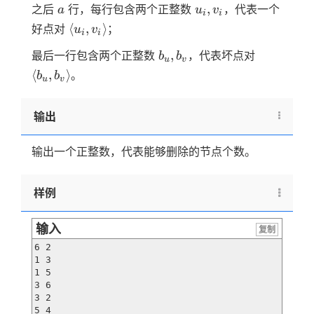
a
u_i,
,
之后
行，每行包含两个正整数
，代表一个
a
u
v
i
i
v_i
\langle
⟨
,
⟩
好点对
；
u
v
i
i
u_i, v_i
b_u,
\langle
,
最后一行包含两个正整数
，代表坏点对
b
b
\rangle
u
v
b_v
b_u,
⟨
,
⟩
。
b
b
u
v
b_v
\rangle
输出
输出一个正整数，代表能够删除的节点个数。
样例
输入
复制
6 2

1 3

1 5

3 6

3 2

5 4
