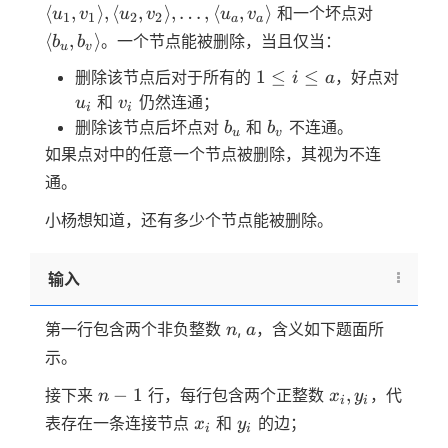
u_1, v_1
\langle
⟨
,
⟩
,
⟨
,
⟩
,
…
,
⟨
,
⟩
和一个坏点对
u
v
u
v
u
v
1
1
2
2
a
a
\rangle,
b_u,
⟨
,
⟩
。一个节点能被删除，当且仅当：
b
b
u
v
\langle
b_v
u_2, v_2
1
1
≤
≤
删除该节点后对于所有的
，好点对
\rangle
i
a
\rangle,
\leq
u_i
v_i
和
仍然连通；
u
v
i
i
\dots,
i
b_u
b_v
删除该节点后坏点对
和
不连通。
b
b
u
v
\langle
\leq
如果点对中的任意一个节点被删除，其视为不连
u_a, v_a
a
通。
\rangle}
小杨想知道，还有多少个节点能被删除。
输入
n
a
第一行包含两个非负整数
,
，含义如下题面所
n
a
示。
n
x_i,
−
1
,
接下来
行，每行包含两个正整数
，代
n
x
y
i
i
-
y_i
x_i
y_i
表存在一条连接节点
和
的边；
x
y
i
i
1