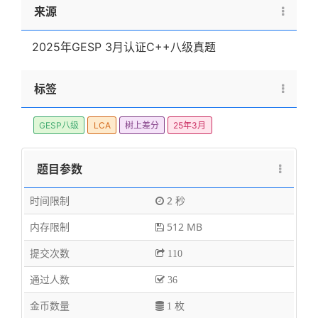
v_i
b_v
^
^
来源
10^6
10^5
6
5
2025年GESP 3月认证C++八级真题
标签
GESP八级
LCA
树上差分
25年3月
题目参数
时间限制
2 秒
内存限制
512 MB
提交次数
110
通过人数
36
金币数量
1 枚