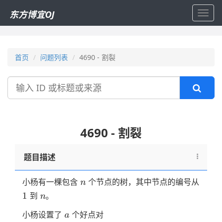
东方博宜OJ
Toggl
navig
首页
问题列表
4690 - 割裂
搜
索
4690 - 割裂
题目描述
n
小杨有一棵包含
个节点的树，其中节点的编号从
n
1
n
1
到
。
n
a
{\langle
小杨设置了
个好点对
a