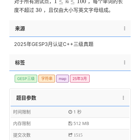
1
1
≤
≤
100
对于所有测试点，
，每个单词的长
n
\le
30
30
度不超过
，且仅由大小写英文字母组成。
n
\le
来源
100
2025年GESP3月认证C++三级真题
标签
GESP三级
字符串
map
25年3月
题目参数
时间限制
1 秒
内存限制
512 MB
提交次数
1515