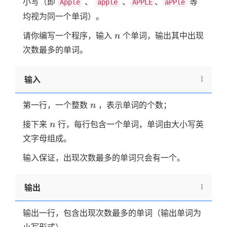
小写（即
、
、
、
等
Apple
apple
APPLE
aPPle
均视为同一个单词）。
n
请你编写一个程序，输入
个单词，输出其中出现
n
次数最多的单词。
输入
n
第一行，一个整数
，表示单词的个数；
n
n
接下来
行，每行包含一个单词，单词由大小写英
n
文字母组成。
输入保证，出现次数最多的单词只会有一个。
输出
输出一行，包含出现次数最多的单词（输出单词为