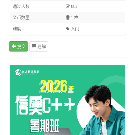
通过人数
882
金币数量
1 枚
难度
入门
提交
题解