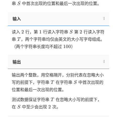
S
串
中首次出现的位置和最后一次出现的位置。
S
输入
2
1
S
2
2
1
2
读入
行，第
行读入字符串
第
行读入字符
S
T
串
，两个字符串均仅由英文的大小写字母组成。
T
100
100
（两个字符串长度均不超过
）
输出
输出两个整数，用空格隔开，分别代表在忽略大小
T
S
写的前提下，字符串
在字符串
中首次出现的
T
S
位置和最后一次出现的位置。
T
测试数据保证字符串
在忽略大小写的前提下，
T
S
2
2
在
中至少会出现
次。
S