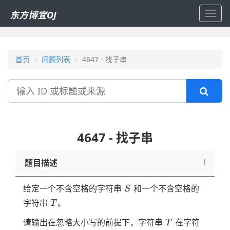
东方博宜OJ
Toggl
navig
首页
问题列表
4647 - 找子串
搜
索
4647 - 找子串
题目描述
S
给定一个不含空格的字符串
和一个不含空格的
S
T
字符串
。
T
T
请输出在忽略大小写的前提下，字符串
在字符
T