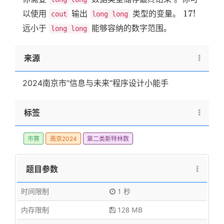
17!
17
!
以使用
输出
类型的变量。
cout
long long
远小于
能够容纳的数字范围。
long long
来源
2024南京市“信息与未来”程序设计小能手
标签
市赛
南京2024
第二类斯特林数
题目参数
时间限制
1 秒
内存限制
128 MB