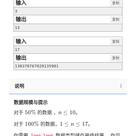
输入
复制
3
输出
复制
13
输入
复制
17
输出
复制
130370767029135901
说明
数据规模与提示
50\%
n≤10
50%
≤
10
对于
的数据 ，
。
n
100\%
1≤n≤17
100%
1
≤
≤
17
对于
的数据，
。
n
你需要
数据类型储存最终结果 。你可
long long