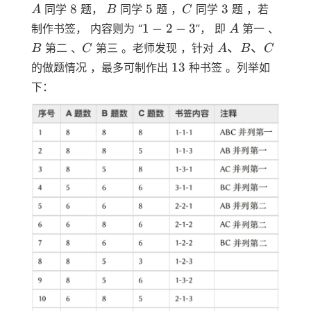
A
8
B
5
C
3
8
5
3
同学
题，
同学
题 ，
同学
题 ，若
A
B
C
1−2−3
A
1
−
2
−
3
制作书签， 内容则为 “
”， 即
第一 、
A
B
C
A、
、
、
第二 、
第三 。老师发现 ，针对
B
C
A
B
C
B、
13
13
的做题情况 ，最多可制作出
种书签 。列举如
C
下：