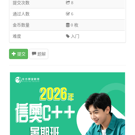
提交次数
8
通过人数
6
金币数量
0 枚
难度
入门
提交
题解