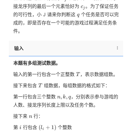
c_j
接龙序列的最后一个元素恰好为
。为了保证任务
c
j
q
的可行性，小 J 请来你判断这
个任务是否可以完
q
成的，即是否存在一个可能的游戏过程满足任务条
件。
输入
本题有多组测试数据。
T
输入的第一行包含一个正整数
，表示数据组数。
T
T
接下来包含
组数据，每组数据的格式如下：
T
n,
,
,
第一行包含三个整数
，分别表示参与游戏的
n
k
q
k,
人数、接龙序列长度上限以及任务个数。
q
n
接下来
行：
n
i
(l_i
l_i,
(
+
1
)
第
行包含
个整数
i
l
i