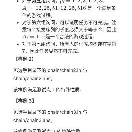
{p_i}
{A_i}
=
1
,
2
,
3
,
1
,
2
,
3
对于第五组询问，
、
p
i
=
= {1,
=
=
12
,
25
,
51
,
12
,
25
,
516
是一个满足条
A
i
{12,
2, 3,
{12,
件的游戏过程。
23,
1, 2,
25,
对于第六组询问，可以证明任务不可完成。注
34}
3}
51,
2
A_1
2
意每个接龙序列的长度必须大于等于
，因此
12,
= 1
=
1
不是一个合法的游戏过程。
A
1
25,
\tt
对于第七组询问，所有人的词库均不存在字符
516}
7
，因此任务显然不可完成。
7
【样例 2】
见选手目录下的 chain/chain2.in 与
chain/chain2.ans。
该样例满足测试点 1 的特殊性质。
【样例 3】
见选手目录下的 chain/chain3.in 与
chain/chain3.ans。
该样例满足测试点 2 的特殊性质。