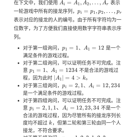
{A_i}
=
,
,
…
,
在下文中，我们使用
表示
A
A
A
A
1
2
i
r
=
{p_i}
=
,
,
…
,
一轮游戏中所有的接龙序列，
p
p
p
p
1
2
i
r
{A_1,
=
表示对应的接龙的人的编号。由于所有字符均为一
A_2,
{p_1,
位数字，为了方便我们直接使用数字字符串表示序
\dots
p_2,
,
列。
\dots
A_r}
,
p_1
A_1
=
1
=
12
对于第一组询问，
、
是一个
p
A
1
1
p_r}
= 1
=
满足条件的游戏过程。
12
对于第二组询问，可以证明任务不可完成。注
p_1
A_1
=
1
=
1234
意
、
不是合法的游戏过
p
A
1
1
= 1
=
|A_1|
∣
∣
=
4
>
程，因为此时
。
A
k
1
1234
= 4
{p_i}
{A_i}
=
2
,
1
=
12
,
234
对于第三组询问，
、
p
A
i
i
> k
= {2,
=
是一个满足条件的游戏过程。
1}
{12,
对于第四组询问，可以证明任务不可完成。注
234}
{p_i}
=
2
,
1
,
1
、
=
12
,
23
,
34
意
不是一个
p
A
i
i
= {2,
合法的游戏过程，因为尽管所有的接龙序列长
1,
k
度均不超过
，但第二轮和第三轮由同一个人
k
1}、
接龙，不符合要求。
{A_i}