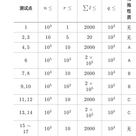
10^5
殊
n
≤
r
≤
\
≤
q
≤
∑
测试点
n
r
l
q
性
\
\
s
\
质
l
l
u
l
e
e
m
e
3
3
1
1
1
1
0
1
1
2
2000
1
1
0
无
q
q
l\
q
0
0
0
2
2
2
,
3
1
10
5
5
2
20
1
1
0
无
le
^
0
^
,
0
0
0
q
3
0
3
3
3
4
4
,
5
1
1
0
1
10
2
2000
1
1
0
A
3
^
,
0
0
0
0
2
2
2
×
5
^
0
^
5
2
5
6
6
1
1
0
1
1
0
1
1
0
A
5
1
\
0
3
0
3
0
0
0
ti
^
^
^
3
3
7
7
,
8
1
1
0
1
10
2
2000
1
1
0
B
m
5
2
5
,
0
0
0
0
e
2
2
×
8
^
0
^
5
2
5
9
9
,
10
1
1
0
1
1
0
1
1
0
B
s
5
1
\
0
3
0
3
,
0
0
0
1
ti
1
^
^
^
3
3
1
11
,
12
1
1
0
1
10
2
2000
1
1
0
0
C
m
0
5
2
5
1
0
0
0
0
^
e
2
2
×
,
^
0
^
5
2
5
5
1
13
,
14
1
1
0
1
1
0
1
1
0
C
s
5
1
\
0
1
3
0
3
3
0
0
0
1
ti
2
,
^
^
^
15
1
∼
0
m
3
3
1
1
0
1
10
2
2000
1
1
0
无
1
5
2
5
5
17
^
e
0
0
0
0