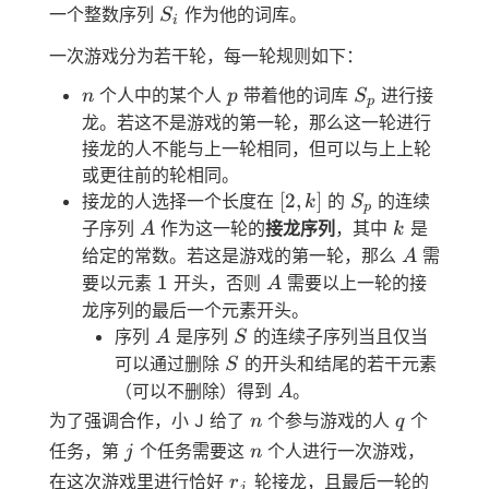
S_i
一个整数序列
作为他的词库。
S
i
一次游戏分为若干轮，每一轮规则如下：
n
p
S_p
个人中的某个人
带着他的词库
进行接
n
p
S
p
龙。若这不是游戏的第一轮，那么这一轮进行
接龙的人不能与上一轮相同，但可以与上上轮
或更往前的轮相同。
[2,
S_p
[
2
,
]
接龙的人选择一个长度在
的
的连续
k
S
p
k]
A
k
子序列
作为这一轮的
接龙序列
，其中
是
A
k
A
给定的常数。若这是游戏的第一轮，那么
需
A
1
A
1
要以元素
开头，否则
需要以上一轮的接
A
龙序列的最后一个元素开头。
A
S
序列
是序列
的连续子序列当且仅当
A
S
S
可以通过删除
的开头和结尾的若干元素
S
A
（可以不删除）得到
。
A
n
q
为了强调合作，小 J 给了
个参与游戏的人
个
n
q
j
n
任务，第
个任务需要这
个人进行一次游戏，
j
n
r_j
在这次游戏里进行恰好
轮接龙，且最后一轮的
r
j