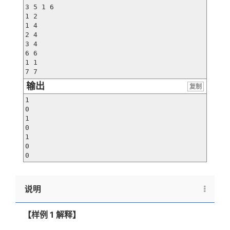
3 5 1 6

1 2

1 4

2 4

3 4

6 6

1 1

7 7
输出
复制
1

0

1

0

1

0

0
说明
【样例 1 解释】