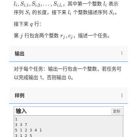
+
S_{i,1},
l_i
,
,
,
…
,
，其中第一个整数
表示
l
S
S
S
l
,
1
,
2
,
i
i
i
i
l
i
i
1)
S_{i,2},
S_i
l_i
S_i
序列
的长度，接下来
个整数描述序列
。
S
l
S
i
i
i
\dots ,
S_{i,l_i}
q
接下来
行：
q
j
r_j,
,
第
行包含两个整数
，描述一个任务。
j
r
c
j
j
c_j
输出
对于每个任务：输出一行包含一个整数，若任务可
以完成输出 1，否则输出 0。
样例
输入
复制
1

3 3 7

5 1 2 3 4 1

3 1 2 5
