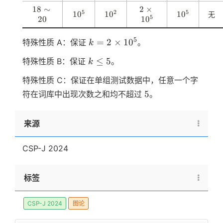
4
\
5
s
^
0
^
18
1
∼
2
2
×
si
5
2
5
1
1
0
1
1
0
1
1
0
无
1
3
0
3
5
8
20
1
\
0
m
0
0
0
0
\
ti
1
^
^
^
^
si
m
k = 2
5
=
2
×
1
0
特殊性质 A：保证
。
7
k
5
2
5
5
m
e
\times
2
k
s
≤
5
特殊性质 B：保证
。
k
10^5
0
1
≤
0
特殊性质 C：保证在单组测试数据中，任意一个字
5
^
5
5
符在词库中出现次数之和均不超过
。
5
来源
CSP-J 2024
标签
CSP-J 2024
图论