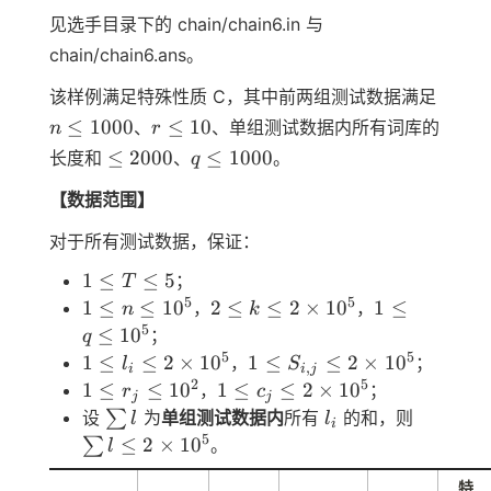
见选手目录下的 chain/chain6.in 与
chain/chain6.ans。
n
该样例满足特殊性质 C，其中前两组测试数据满足
\leq
r
≤
1000
≤
10
、
、单组测试数据内所有词库的
n
r
1000
\leq
\leq
q
≤
2000
≤
1000
长度和
、
。
q
10
2000
\leq
【数据范围】
1000
对于所有测试数据，保证：
1
1
≤
≤
5
；
T
\leq
5
5
1
2 \leq
1
1
≤
≤
1
0
2
≤
≤
2
×
1
0
1
≤
，
，
n
k
T
\leq
k \leq
\leq
5
≤
1
0
；
q
\leq
n
2
q
5
5
1 \leq
1 \leq
1
≤
≤
2
×
1
0
1
≤
≤
2
×
1
0
，
；
l
S
,
i
i
j
5
\leq
\times
\leq
l_i
S_{i,j}
2
5
1
1 \leq
1
≤
≤
1
0
1
≤
≤
2
×
1
0
，
；
r
c
j
j
10^5
10^5
10^5
\leq 2
\leq 2
\leq
c_j
\sum
l_i
\sum
设
∑
为
单组测试数据内
所有
的和，则
l
l
i
\times
\times
r_j
\leq 2
l
l\leq
5
≤
2
×
1
0
∑
。
l
10^5
10^5
\leq
\times
2\times
10^2
10^5
特