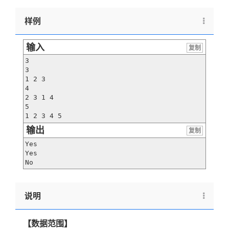
样例
输入
复制
3

3

1 2 3

4

2 3 1 4

5

输出
复制
Yes

Yes

说明
【数据范围】