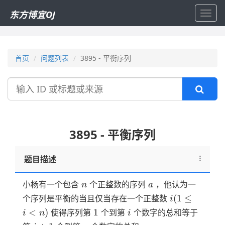
东方博宜OJ
Toggl
navig
首页
问题列表
3895 - 平衡序列
搜
索
3895 - 平衡序列
题目描述
n
a
小杨有一个包含
个正整数的序列
，他认为一
n
a
i(1
(
1
≤
个序列是平衡的当且仅当存在一个正整数
i
\le
1
i
<
)
1
使得序列第
个到第
个数字的总和等于
i
n
i
i