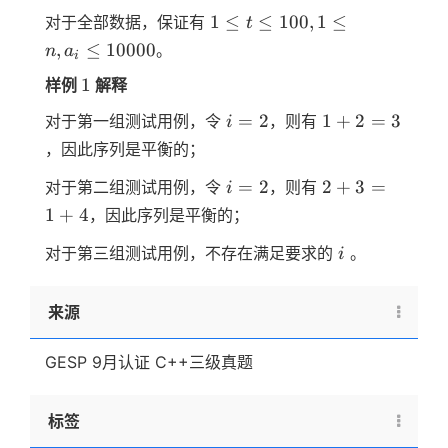
1 \le t
1
≤
≤
100
,
1
≤
对于全部数据，保证有
t
\le
,
≤
10000
。
n
a
i
100,1
1
1
样例
解释
\le
n,a_i
i=2
1+2=3
=
2
1
+
2
=
3
对于第一组测试用例，令
，则有
i
\le
，因此序列是平衡的；
10000
i=2
2+3=1+4
=
2
2
+
3
=
对于第二组测试用例，令
，则有
i
1
+
4
，因此序列是平衡的；
i
对于第三组测试用例，不存在满足要求的
。
i
来源
GESP 9月认证 C++三级真题
标签