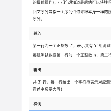
Y
的最优操作)，小
想知道最后他可以获胜
Y
回文序列是指一个序列倒过来跟本身一样的
序列。
输入
T
T
第一行为一个正整数
，表示共有
组测试
T
T
n
每组测试数据第一行为一个正整数
，第二
n
输出
T
共
行，每一行给出一个字符串表示对应测
T
意首字母要大写！
样例