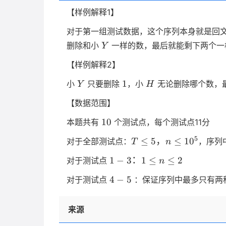
【样例解释1】
对于第一组测试数据，这个序列本身就是回
Y
删除和小
一样的数，最后就能剩下两个一
Y
【样例解释2】
Y
1
H
1
小
只要删除
，小
无论删除哪个数，
Y
H
【数据范围】
10
10
本题共有
个测试点，每个测试点11分
T
5
≤
5
，
≤
1
0
对于全部测试点：
，序列
T
n
\le
1-
1
−
3
：
1
≤
≤
2
对于测试点
n
5，n
3
\le
4-
4
−
5
对于测试点
：保证序列中最多只有两
：
10^5
5
1
\le
来源
n