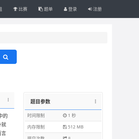
组
比赛
题单
登录
注册
题目参数
时间限制
1 秒
中的
身就
内存限制
512 MB
而言
提交次数
8