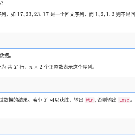
吗？
17,23,23,17
1,2,1,2
17
,
23
,
23
,
17
1
,
2
,
1
,
2
序列，如
是一个回文序列，而
则不是
数据。
T
n
×
2
行为 共
行，
个正整数表示这个序列。
T
n
\times
2
Y
试数据的结果。若小
可以获胜，输出
, 否则输出
。
Y
Win
Lose