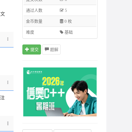
通过人数
5
回文
金币数量
0 枚
难度
基础
提交
题解
注