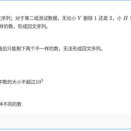
Y
1
2
H
1
2
文序列；对于第二组测试数据，无论小
删除
还是
，小
Y
H
样的数，形成回文序列。
最后只能剩下两个不一样的数，无法形成回文序列。
10^5
5
1
0
中数的大小不超过
种不同的数