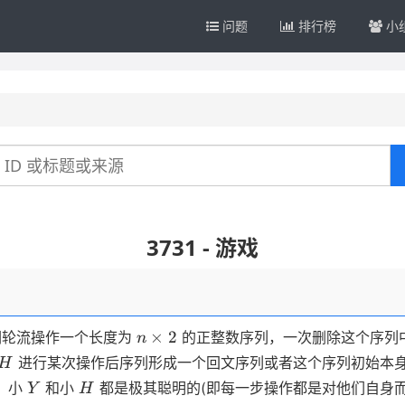
问题
排行榜
小
3731 - 游戏
n
×
2
们轮流操作一个长度为
的正整数序列，一次删除这个序列
n
\times
H
进行某次操作后序列形成一个回文序列或者这个序列初始本
H
2
Y
H
。小
和小
都是极其聪明的(即每一步操作都是对他们自身
Y
H