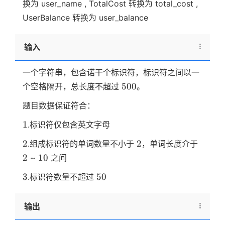
换为 user_name , TotalCost 转换为 total_cost ,
UserBalance 转换为 user_balance
输入
一个字符串，包含诺干个标识符，标识符之间以一
500
500
个空格隔开，总长度不超过
。
题目数据保证符合：
1
1
.标识符仅包含英文字母
2
2
2
2
2
.组成标识符的单词数量不小于
，单词长度介于
10
2
10
~
之间
3
50
3
50
.标识符数量不超过
输出