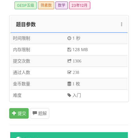
GESP五级
筛素数
数学
23年12月
题目参数
时间限制
1 秒
内存限制
128 MB
提交次数
1306
通过人数
238
金币数量
1 枚
难度
入门
提交
题解