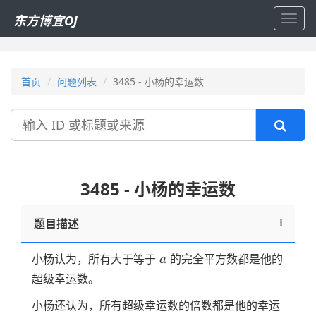
东方博宜OJ
Toggl
navig
首页
问题列表
3485 - 小杨的幸运数
搜
索
3485 - 小杨的幸运数
题目描述
a
小杨认为，所有大于等于
的完全平方数都是他的
a
超级幸运数。
小杨还认为，所有超级幸运数的倍数都是他的幸运