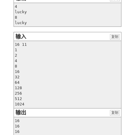
4

lucky

8

lucky
输入
复制
16 11

1

2

4

8

16

32

64

128

256

512

1024
输出
复制
16

16

16
