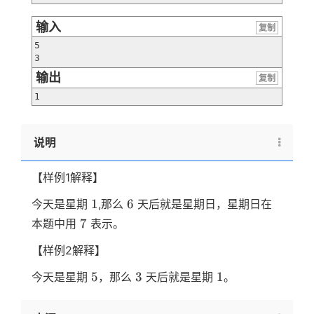
输入
复制
5

3
输出
复制
1
说明
【样例1解释】
1
6
1
6
今天是星期
,那么
天后就是星期日，星期日在
7
7
本题中用
表示。
【样例2解释】
5
3
1
5
3
1
今天是星期
，那么
天后就是星期
。