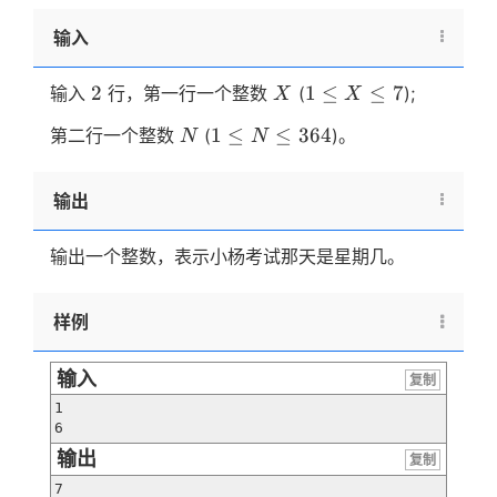
输入
2
X
1
2
1
≤
≤
7
输入
行，第一行一个整数
(
);
X
X
\leq
N
1
1
≤
≤
364
第二行一个整数
(
)。
N
N
X
\leq
\leq
N
7
输出
\leq
364
输出一个整数，表示小杨考试那天是星期几。
样例
输入
复制
1

6
输出
复制
7