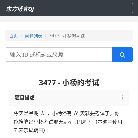
东方博宜OJ
Toggl
navig
首页
问题列表
3477 - 小杨的考试
搜
索
3477 - 小杨的考试
题目描述
X
N
今天是星期
，小杨还有
天就要考试了，你
X
N
7
能推算出小杨考试那天是星期几吗？（本题中使用
7
表示星期日）