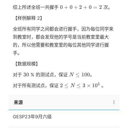
0
0
+
0
+
2
+
0
=
2
综上所述全班一共握手
次。
+
【样例解释 2】
0
+
全班所有同学之间都会进行握手，因为每位同学来
2
到教室时，都会发现他的学号是当前教室里最大
+
的，所以他需要和教室里的每位其他同学进行握
0
=
手。
2
【数据规模】
30
N
30
≤
100
对于
% 的测试点，保证
。
N
\leq
2 \leq
5
2
≤
≤
3
×
1
0
对于所有测试点，保证
。
N
100
N \leq
3
来源
\times
10^5
GESP23年9月六级