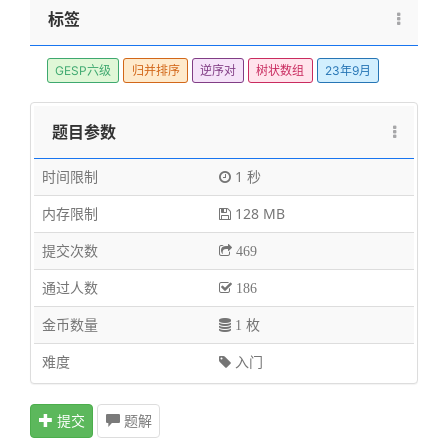
标签
GESP六级
归并排序
逆序对
树状数组
23年9月
题目参数
时间限制
1 秒
内存限制
128 MB
提交次数
469
通过人数
186
金币数量
1 枚
难度
入门
提交
题解