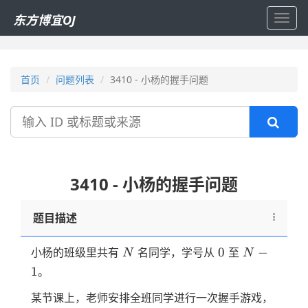
东方博宜OJ
Toggl
navig
首页
问题列表
3410 - 小杨的握手问题
搜
索
3410 - 小杨的握手问题
题目描述
N
0
N-
0
−
小杨的班级里共有
名同学，学号从
至
N
N
1
1
。
某节课上，老师安排全班同学进行一次握手游戏，