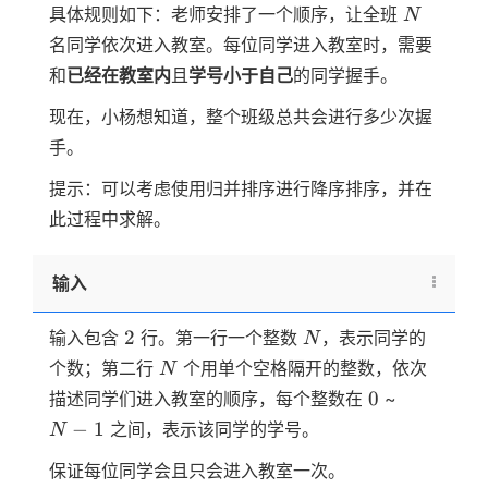
N
具体规则如下：老师安排了一个顺序，让全班
N
名同学依次进入教室。每位同学进入教室时，需要
和
已经在教室内
且
学号小于自己
的同学握手。
现在，小杨想知道，整个班级总共会进行多少次握
手。
提示：可以考虑使用归并排序进行降序排序，并在
此过程中求解。
输入
2
N
2
输入包含
行。第一行一个整数
，表示同学的
N
N
个数；第二行
个用单个空格隔开的整数，依次
N
0
N-
0
描述同学们进入教室的顺序，每个整数在
~
1
−
1
之间，表示该同学的学号。
N
保证每位同学会且只会进入教室一次。