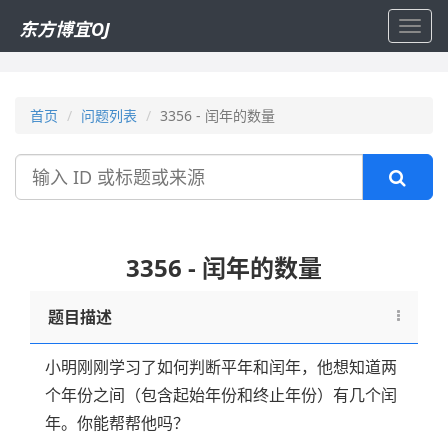
东方博宜OJ
Toggl
navig
首页
问题列表
3356 - 闰年的数量
搜
索
3356 - 闰年的数量
题目描述
小明刚刚学习了如何判断平年和闰年，他想知道两
个年份之间（包含起始年份和终止年份）有几个闰
年。你能帮帮他吗？