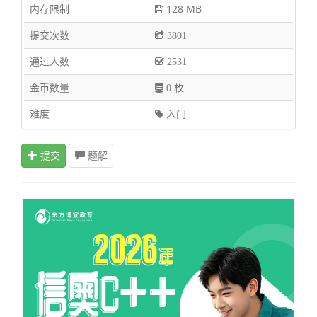
内存限制
128 MB
提交次数
3801
通过人数
2531
金币数量
0 枚
难度
入门
提交
题解