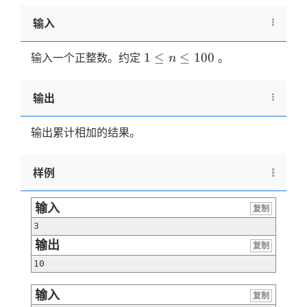
2 +
3) +
输入
(1 +
2 +
1 ≤
1
≤
≤
100
输入一个正整数。约定
。
n
3 +
n
4) +
≤
输出
… +
100
(1 +
2 +
输出累计相加的结果。
3 +
4 +
样例
5 +
…⋯
输入
n)
复制
3
输出
复制
10
输入
复制