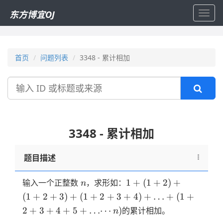
东方博宜OJ
Toggl
navig
首页
问题列表
3348 - 累计相加
搜
索
3348 - 累计相加
题目描述
n
1 +
1
+
(
1
+
2
)
+
输入一个正整数
，求形如：
n
(1 +
(
1
+
2
+
3
)
+
(
1
+
2
+
3
+
4
)
+
…
+
(
1
+
2) +
2
+
3
+
4
+
5
+
…⋯
)
的累计相加。
n
(1 +