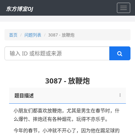
东方博宜OJ
Toggl
navig
首页
问题列表
3087 - 放鞭炮
搜
索
3087 - 放鞭炮
题目描述
小朋友们都喜欢放鞭炮，尤其是男生在春节时，什
么爆竹、摔炮还有各种烟花，玩得不亦乐乎。
今年的春节，小冲就不开心了，因为他在踢足球的