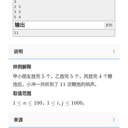
3

2 5

3 5

5 4
输出
复制
11
说明
样例解释
5
5
4
5
5
4
甲小朋友放完
个，乙放完
个，丙放完
个鞭
11
11
炮后，小冲一共听到了
次鞭炮的响声。
取值范围
1
1 \le
1
≤
≤
100
1
≤
,
≤
1000
，
。
n
i
j
\le
i,j
n
\le
来源
\le
1000