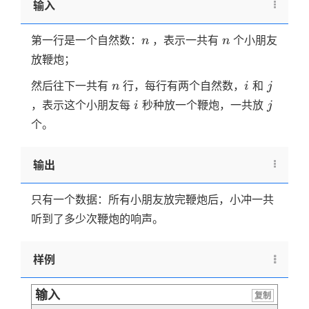
输入
n
n
第一行是一个自然数：
，表示一共有
个小朋友
n
n
放鞭炮；
n
i
j
然后往下一共有
行，每行有两个自然数，
和
n
i
j
i
j
，表示这个小朋友每
秒种放一个鞭炮，一共放
i
j
个。
输出
只有一个数据：所有小朋友放完鞭炮后，小冲一共
听到了多少次鞭炮的响声。
样例
输入
复制