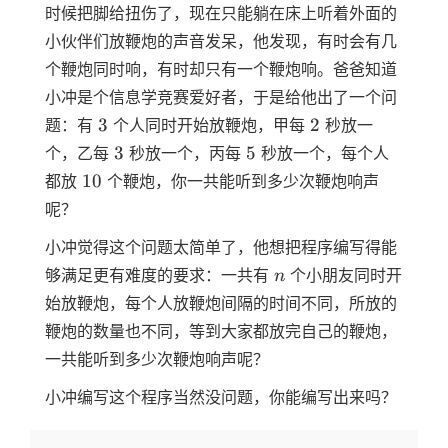
时候把脚给扭伤了，现在只能躺在床上听着外面的
小伙伴们放鞭炮的声音发呆，他发现，有时会有几
个鞭炮同时响，有时却只有一个鞭炮响。爸爸知道
小冲是个信息学竞赛爱好者，于是给他出了一个问
3
2
3
2
题：有
个人同时开始放鞭炮，甲每
秒放一
3
5
3
5
个，乙每
秒放一个，丙每
秒放一个，每个人
10
10
都放
个鞭炮，你一共能听到多少次鞭炮响声
呢？
小冲觉得这个问题太简单了，他想把程序编写得能
n
够满足更有难度的要求：一共有
个小朋友同时开
n
始放鞭炮，每个人放鞭炮间隔的时间不同，所放的
鞭炮的数量也不同，等到大家都放完自己的鞭炮，
一共能听到多少次鞭炮响声呢？
小冲编写这个程序当然没问题，你能编写出来吗？