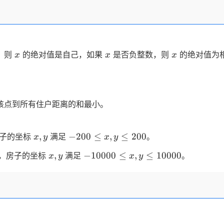
x
x
x
，则
的绝对值是自己，如果
是否负整数，则
的绝对值为
x
x
x
该点到所有住户距离的和最小。
x,y
-200
,
−
200
≤
,
≤
200
子的坐标
满足
。
x
y
x
y
≤
x,y
-10000
,
−
10000
≤
,
≤
10000
，房子的坐标
满足
。
x
y
x
y
x,y
≤ x,y
≤
≤
200
10000