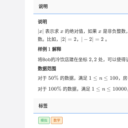
说明
说明
|x|
x
x
∣
∣
表示求
的绝对值，如果
是非负整数
x
x
x
|2|=2
|-2|=2
∣2∣
=
2
∣
−
2∣
=
2
数。比如，
，
。
1
1
样例
解释
2,2
2
,
2
将Bob的冷饮店建在坐标
处，可以使得
数据范围
50\%
1
50%
1
≤
≤
100
对于
的数据，满足
，房
n
\le
100\%
1 \le
100%
1
≤
≤
10000
对于
的数据，满足
n
n
n \le
\le
10000
100
标签
模拟
数学