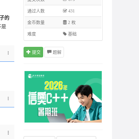
通过人数
431
子的
金币数量
2 枚
不是
难度
基础
提交
题解