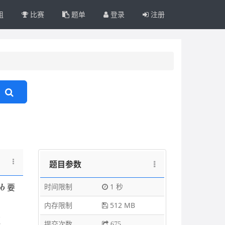
组
比赛
题单
登录
注册
题目参数
b
时间限制
1 秒
要
o
b
内存限制
512 MB
距
提交次数
675