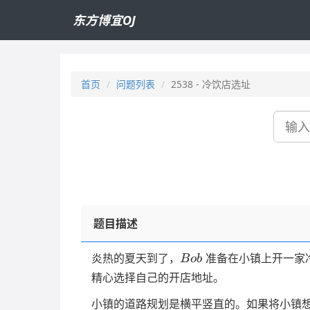
东方博宜OJ
首页
问题列表
2538 - 冷饮店选址
搜
索
题目描述
Bob
炎热的夏天到了，
准备在小镇上开一家
B
o
b
精心选择自己的开店地址。
小镇的道路规划是横平竖直的。如果将小镇想