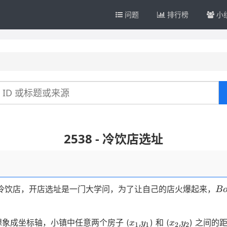
问题
排行榜
小
2538 - 冷饮店选址
Bo
冷饮店，开店选址是一门大学问，为了让自己的店火爆起来，
B
x_1
y_1
x_2
y_2
象成坐标轴，小镇中任意两个房子 (
,
) 和 (
,
) 之间的
x
y
x
y
1
1
2
2