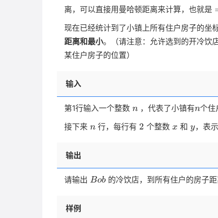
离，可以直接用曼哈顿距离来计算，也就是
现在已经统计到了小镇上所有住户房子的坐
距离和最小
。（请注意：允许选到的开冷饮
某住户房子的位置）
输入
n
n
第1行输入一个整数
，代表了小镇有
个住
n
n
n
2
x
y
2
接下来
行，每行有
个整数
和
，表
n
x
y
输出
Bob
请输出
的冷饮店，到所有住户的房子距
B
o
b
样例