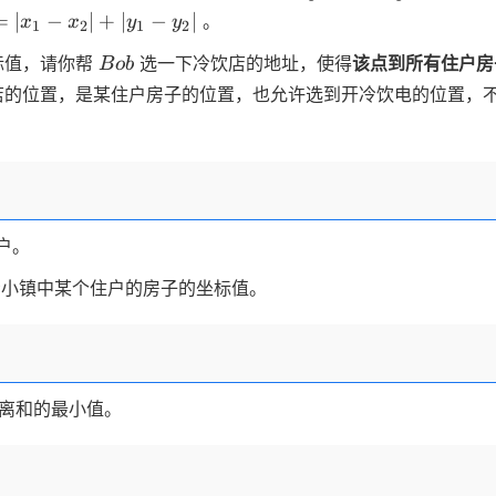
=
=
∣
−
∣
+
∣
−
∣
。
x
x
y
y
1
2
1
2
|x_1-
Bob
标值，请你帮
选一下冷饮店的地址，使得
该点到所有住户房
B
o
b
x_2|
+
店的位置，是某住户房子的位置，也允许选到开冷饮电的位置，
|y_1-
y_2|
户。
示小镇中某个住户的房子的坐标值。
离和的最小值。