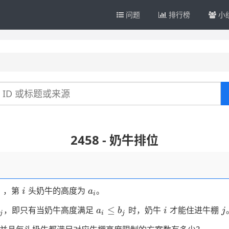
问题
排行榜
小
2458 - 奶牛排位
i
a_i
），第
头奶牛的高度为
。
i
a
i
b_j
a_i
i
j
≤
，即只有当奶牛高度满足
时，奶牛
才能住进牛棚
a
b
i
j
j
i
j
\le