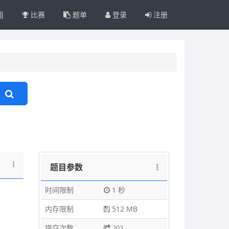
组
比赛
题单
登录
注册
题目参数
时间限制
1 秒
内存限制
512 MB
。
提交次数
203