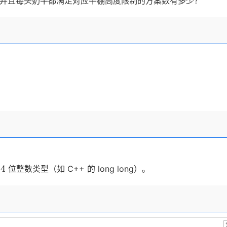
并且每头奶牛都满足对应牛棚高度限制的方案数有多少？
b_j
N
N
64
64
位整数类型（如 C++ 的 long long）。