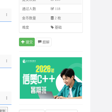
通过人数
118
金币数量
2 枚
难度
基础
提交
题解
复制