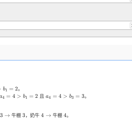
b_1=2
>
=
2
。
b
1
a_4=4>b_1=2
a_4=4>b_3=3
=
4
>
=
2
=
4
>
=
3
且
。
a
b
a
b
4
1
4
3
3
3
4
4
3
→
3
4
→
4
牛棚
，奶牛
牛棚
。
\to
\to