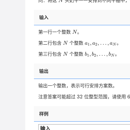
问：将这
头奶牛一一安排到不同牛棚中，
N
20
输入
N
第一行一个整数
。
N
N
a_1,a_2,\ldots,a_
,
,
…
,
第二行包含
个整数
。
N
a
a
a
1
2
N
N
b_1,b_2,\ldots,b_
,
,
…
,
第三行包含
个整数
。
N
b
b
b
1
2
N
输出
输出一个整数，表示可行安排方案数。
32
32
注意答案可能超过
位整型范围，请使用
样例
输入