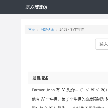
东方博宜OJ
首页
问题列表
2458 - 奶牛排位
搜
索
题目描述
N
1
1
≤
≤
20
Farmer John 有
头奶牛（
N
N
\le
N
j
他有
个牛棚，第
个牛棚的高度限制为
N
j
b
N
\le
N