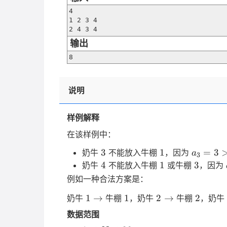
4

1 2 3 4

2 4 3 4
输出
8
说明
样例解释
在该样例中：
3
1
a_3=3>
3
1
=
3
奶牛
不能放入牛棚
，因为
a
3
4
1
3
4
1
3
奶牛
不能放入牛棚
或牛棚
，因为
例如一种合法方案是：
1
1
2
2
1
→
1
2
→
2
奶牛
牛棚
，奶牛
牛棚
，奶牛
\to
\to
数据范围